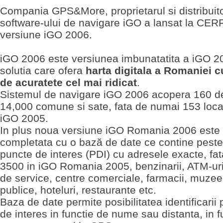
Compania GPS&More, proprietarul si distribuito
software-ului de navigare iGO a lansat la CER
versiune iGO 2006.
iGO 2006 este versiunea imbunatatita a iGO 20
solutia care ofera
harta digitala a Romaniei c
de acuratete cel mai ridicat
.
Sistemul de navigare iGO 2006 acopera 160 de
14,000 comune si sate, fata de numai 153 locali
iGO 2005.
In plus noua versiune iGO Romania 2006 este
completata cu o bază de date ce contine pest
puncte de interes (PDI) cu adresele exacte, fa
3500 in iGO Romania 2005, benzinarii, ATM-uri
de service, centre comerciale, farmacii, muzee, 
publice, hoteluri, restaurante etc.
Baza de date permite posibilitatea identificarii 
de interes in functie de nume sau distanta, in f