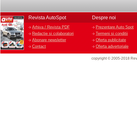
Revista AutoSpot
Despre noi
Arhiva / Revista PDF
Prezentare Auto Spot
Redactie si colaboratori
Termeni si conditii
Abonare newsletter
Oferta publicitate
Contact
Oferta advertoriale
copyright © 2005-2018 Rev