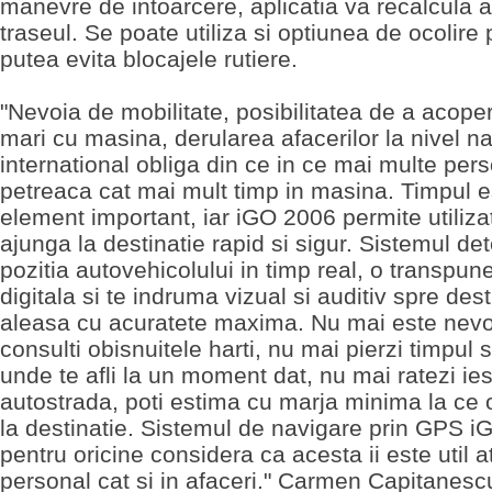
manevre de intoarcere, aplicatia va recalcula 
traseul. Se poate utiliza si optiunea de ocolire 
putea evita blocajele rutiere.
"Nevoia de mobilitate, posibilitatea de a acoper
mari cu masina, derularea afacerilor la nivel na
international obliga din ce in ce mai multe per
petreaca cat mai mult timp in masina. Timpul e
element important, iar iGO 2006 permite utiliza
ajunga la destinatie rapid si sigur. Sistemul de
pozitia autovehicolului in timp real, o transpun
digitala si te indruma vizual si auditiv spre dest
aleasa cu acuratete maxima. Nu mai este nevo
consulti obisnuitele harti, nu mai pierzi timpul 
unde te afli la un moment dat, nu mai ratezi ie
autostrada, poti estima cu marja minima la ce 
la destinatie. Sistemul de navigare prin GPS i
pentru oricine considera ca acesta ii este util a
personal cat si in afaceri." Carmen Capitanesc