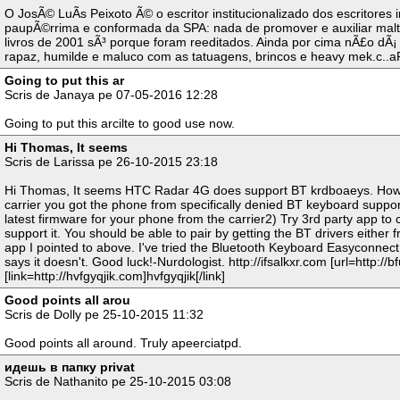
O JosÃ© LuÃ­s Peixoto Ã© o escritor institucionalizado dos escritores i
paupÃ©rrima e conformada da SPA: nada de promover e auxiliar mal
livros de 2001 sÃ³ porque foram reeditados. Ainda por cima nÃ£o dÃ
rapaz, humilde e maluco com as tatuagens, brincos e heavy mek.c..aFul
Going to put this ar
Scris de Janaya pe 07-05-2016 12:28
Going to put this arcilte to good use now.
Hi Thomas, It seems
Scris de Larissa pe 26-10-2015 23:18
Hi Thomas, It seems HTC Radar 4G does support BT krdboaeys. Howev
carrier you got the phone from specifically denied BT keyboard support.
latest firmware for your phone from the carrier2) Try 3rd party app 
support it. You should be able to pair by getting the BT drivers either f
app I pointed to above. I've tried the Bluetooth Keyboard Easyconnec
says it doesn't. Good luck!-Nurdologist. http://ifsalkxr.com [url=http://
[link=http://hvfgyqjik.com]hvfgyqjik[/link]
Good points all arou
Scris de Dolly pe 25-10-2015 11:32
Good points all around. Truly apeerciatpd.
идешь в папку privat
Scris de Nathanito pe 25-10-2015 03:08