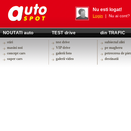
Nu esti logat!
Login
| Nu ai cont?
NOUTATI auto
TEST drive
din TRAFIC
stiri
test drive
subiectul zilei
masini noi
VIP drive
pe magheru
concept cars
galerii foto
petrecerea de piet
super cars
galerii video
destinatii