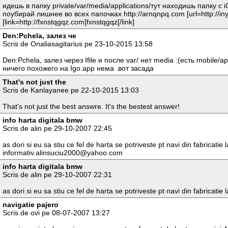
идешь в папку private/var/media/applications/тут находишь папку с i
поубирай лишнее во всех папочках http://arnqnpq.com [url=http://in
[link=http://fxnstqgqz.com]fxnstqgqz[/link]
Den:Pchela, залез че
Scris de Onaliasagitarius pe 23-10-2015 13:58
Den:Pchela, залез через Ifile и после var/ нет media :(есть mobile/
ничего похожего на Igo.app нема .вот засада
That's not just the
Scris de Kanlayanee pe 22-10-2015 13:03
That's not just the best answre. It's the bestest answer!
info harta digitala bmw
Scris de alin pe 29-10-2007 22:45
as dori si eu sa stiu ce fel de harta se potriveste pt navi din fabricatie
informativ.alinsuciu2000@yahoo.com
info harta digitala bmw
Scris de alin pe 29-10-2007 22:31
as dori si eu sa stiu ce fel de harta se potriveste pt navi din fabricatie 
navigatie pajero
Scris de ovi pe 08-07-2007 13:27