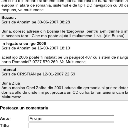
am si eu o intrebare si anume cum pot sa fac rost de harta romaniei.A
europa in afara de romania, sistemul e de tip HDD navigation cu 30 de
raspuns, va multumesc
Buzau .
Scris de Anonim pe 30-06-2007 08:28
Buna, doresc adrese din Bosnia Hertzegovina ,pentru a-mi trimite o invit
in aceasta tara . Cine ma poate ajuta ii multumesc. Liviu (din Buzau)
in legatura cu igo 2006
Scris de Anonim pe 16-03-2007 18:10
acest igo 2006 poate fi instalat pe un peugeot 407 cu sistem de naviga
harta Romaniei? 0727 570 269. Va Multumesc!
Intereat
Scris de CRISTIAN pe 12-01-2007 22:59
Buna Ziua
Am o masina Opel Zafira din 2001 adusa din germania si printre dotaril
dori sa aflu de unde imi pot procura un CD cu harta romaniei si cam la
Multumesc...
Posteaza un comentariu
Autor
Titlu