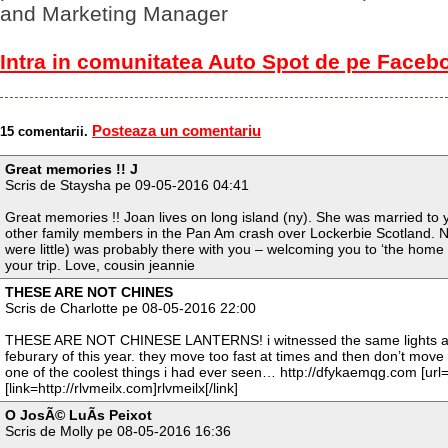
and Marketing Manager
Intra in comunitatea Auto Spot de pe Faceb
Posteaza un comentariu
15 comentarii.
Great memories !! J
Scris de Staysha pe 09-05-2016 04:41
Great memories !! Joan lives on long island (ny). She was married to 
other family members in the Pan Am crash over Lockerbie Scotland. N
were little) was probably there with you – welcoming you to ‘the hom
your trip. Love, cousin jeannie
THESE ARE NOT CHINES
Scris de Charlotte pe 08-05-2016 22:00
THESE ARE NOT CHINESE LANTERNS! i witnessed the same lights at
feburary of this year. they move too fast at times and then don’t move at
one of the coolest things i had ever seen… http://dfykaemqg.com [url=
[link=http://rlvmeilx.com]rlvmeilx[/link]
O JosÃ© LuÃ­s Peixot
Scris de Molly pe 08-05-2016 16:36