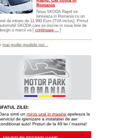
Rapid. Cat costa in
Romania
Noua SKODA Rapid se
lanseaza in Romania cu un
pret de intrare de 11.990 Euro (TVA inclus). Primul
automobil SKODA care se inscrie in noua linie de
design a marcii va
[
continuare ...
]
mai multe modele noi...
SFATUL ZILEI:
Daca simti un
miros urat in masina
apeleaza la
serviciul de igienizare a instalatiei de aer
conditionat auto! Preturi de la 49 lei / masina!