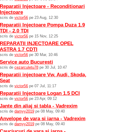
Reparatii Injectoare - Reconditionari
Injectoare
scris de
victor56
pe 23 Aug, 12:30
Reparatii Injectoare Pompa Duza 1.9
TDI - 2.0 TDI
scris de
victor56
pe 15 Nov, 12:25
REPARATII INJECTOARE OPEL
ASTRA 1.7 CDTI
scris de
victor56
pe 30 Mar, 10:46
Service auto Bucuresti
scris de
cezarculetu78
pe 30 Jul, 10:47
Reparatii injectoare Vw, Audi, Skoda,
Seat
scris de
victor56
pe 07 Jul, 11:17
Reparatii Injectoare Logan 1.5 DCI
scris de
victor56
pe 23 Apr, 09:12
Jante din aliaj si tabla - Vadrexim
scris de
damyy2019
pe 08 May, 09:40
Anvelope de vara si iarna - Vadrexim
scris de
damyy2019
pe 08 May, 09:40
Cauciucuri de vara si iarna -