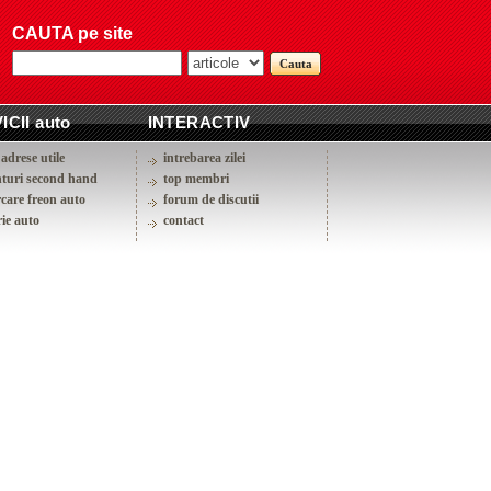
CAUTA pe site
ICII auto
INTERACTIV
adrese utile
intrebarea zilei
turi second hand
top membri
rcare freon auto
forum de discutii
ie auto
contact