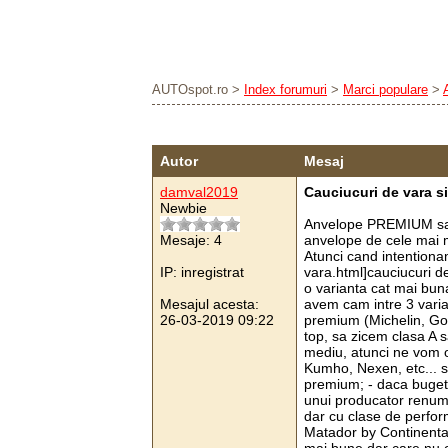
AUTOspot.ro
>
Index forumuri
>
Marci populare
>
Autor
Mesaj
damval2019
Cauciucuri de vara s
Newbie
Anvelope PREMIUM sau 
Mesaje: 4
anvelope de cele mai mu
Atunci cand intention
IP: inregistrat
vara.html]cauciucuri d
o varianta cat mai bun
Mesajul acesta:
avem cam intre 3 varia
26-03-2019 09:22
premium (Michelin, Goo
top, sa zicem clasa A 
mediu, atunci ne vom 
Kumho, Nexen, etc... s
premium; - daca bugetu
unui producator renumit
dar cu clase de perfo
Matador by Continental