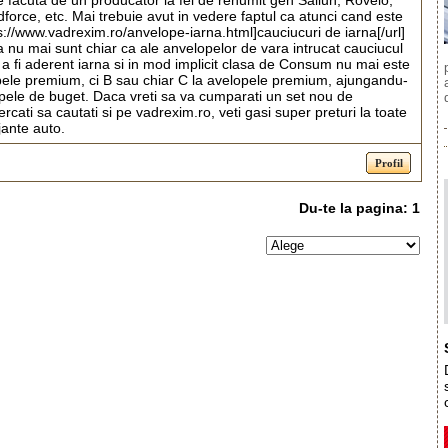
 facuta de un producator la fel de renumit gen Sailun, Rovelo,
orce, etc. Mai trebuie avut in vedere faptul ca atunci cand este
s://www.vadrexim.ro/anvelope-iarna.html]cauciucuri de iarna[/url]
 nu mai sunt chiar ca ale anvelopelor de vara intrucat cauciucul
a fi aderent iarna si in mod implicit clasa de Consum nu mai este
pele premium, ci B sau chiar C la avelopele premium, ajungandu-
pele de buget. Daca vreti sa va cumparati un set nou de
rcati sa cautati si pe vadrexim.ro, veti gasi super preturi la toate
jante auto.
Du-te la pagina:
1