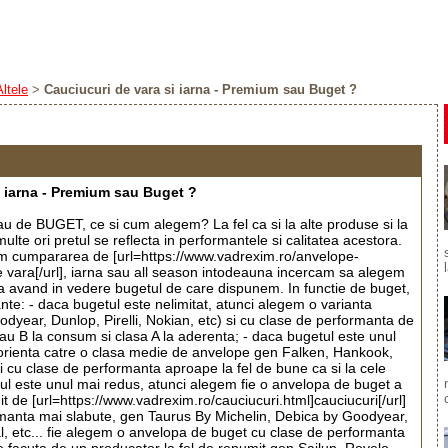
Altele
>
Cauciucuri de vara si iarna - Premium sau Buget ?
i iarna - Premium sau Buget ?
de BUGET, ce si cum alegem? La fel ca si la alte produse si la
lte ori pretul se reflecta in performantele si calitatea acestora.
am cumpararea de [url=https://www.vadrexim.ro/anvelope-
e vara[/url], iarna sau all season intodeauna incercam sa alegem
a avand in vedere bugetul de care dispunem. In functie de buget,
nte: - daca bugetul este nelimitat, atunci alegem o varianta
dyear, Dunlop, Pirelli, Nokian, etc) si cu clase de performanta de
sau B la consum si clasa A la aderenta; - daca bugetul este unul
orienta catre o clasa medie de anvelope gen Falken, Hankook,
i cu clase de performanta aproape la fel de bune ca si la cele
l este unul mai redus, atunci alegem fie o anvelopa de buget a
 de [url=https://www.vadrexim.ro/cauciucuri.html]cauciucuri[/url]
rmanta mai slabute, gen Taurus By Michelin, Debica by Goodyear,
, etc... fie alegem o anvelopa de buget cu clase de performanta