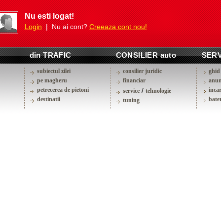
Nu esti logat!
Login
| Nu ai cont?
Creeaza cont nou!
din TRAFIC
CONSILIER auto
SERV
subiectul zilei
consilier juridic
ghid 
pe magheru
financiar
anun
petrecerea de pietoni
/
inca
service
tehnologie
destinatii
bater
tuning