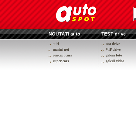
NOUTATI auto
TEST drive
stiri
test drive
masini noi
VIP drive
concept cars
galerii foto
super cars
galerii video