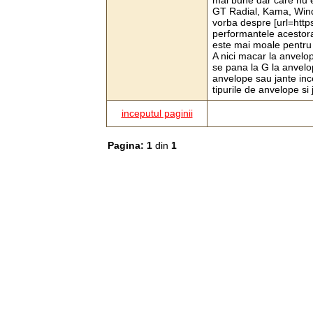
mai bune dar care nu e
GT Radial, Kama, Windf
vorba despre [url=http
performantele acestora
este mai moale pentru 
A nici macar la anvelo
se pana la G la anvelo
anvelope sau jante ince
tipurile de anvelope si 
inceputul paginii
Pagina: 1
din
1