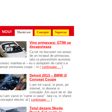
NOU!
Masini noi
Concepte
Supercar
Vine primavara: GT86 se
decapoteaza
Ca tot ne bucuram noi astazi
de un inceput de primavara,
iata ca prevestitorii acesteia
sosesc inaintea ei – eu o asteptam de cand s-a
lansat versiunea coupe – in
[
continuare ...
]
Detroit 2013 – BMW i3
Concept Coupe
L-am tot vazut, in poze, pe
internet, in desene si
concepte. Am auzit de el, dar
nu l-am vazut in “carne si oase”. Iata ca, in sfarsit
conceptul electric al
[
continuare ...
]
Totul despre Skoda