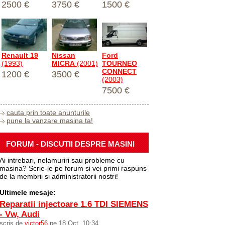
2500 €
3750 €
1500 €
Renault 19
Nissan
Ford
(1993)
MICRA
(2001)
TOURNEO
CONNECT
1200 €
3500 €
(2003)
7500 €
cauta prin toate anunturile
pune la vanzare masina ta!
FORUM - DISCUTII DESPRE MASINI
Ai intrebari, nelamuriri sau probleme cu
masina? Scrie-le pe forum si vei primi raspuns
de la membrii si administratorii nostri!
Ultimele mesaje:
Reparatii injectoare 1.6 TDI SIEMENS
- Vw, Audi
scris de
victor56
pe 18 Oct, 10:34