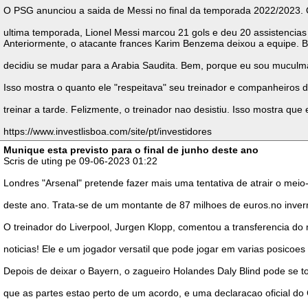
O PSG anunciou a saida de Messi no final da temporada 2022/2023. O ar
ultima temporada, Lionel Messi marcou 21 gols e deu 20 assistencias
Anteriormente, o atacante frances Karim Benzema deixou a equipe. 
decidiu se mudar para a Arabia Saudita. Bem, porque eu sou muculma
Isso mostra o quanto ele "respeitava" seu treinador e companheiros 
treinar a tarde. Felizmente, o treinador nao desistiu. Isso mostra qu
https://www.investlisboa.com/site/pt/investidores
Munique esta previsto para o final de junho deste ano
Scris de uting pe 09-06-2023 01:22
Londres "Arsenal" pretende fazer mais uma tentativa de atrair o mei
deste ano. Trata-se de um montante de 87 milhoes de euros.no invern
O treinador do Liverpool, Jurgen Klopp, comentou a transferencia do 
noticias! Ele e um jogador versatil que pode jogar em varias pos
Depois de deixar o Bayern, o zagueiro Holandes Daly Blind pode se t
que as partes estao perto de um acordo, e uma declaracao oficial do