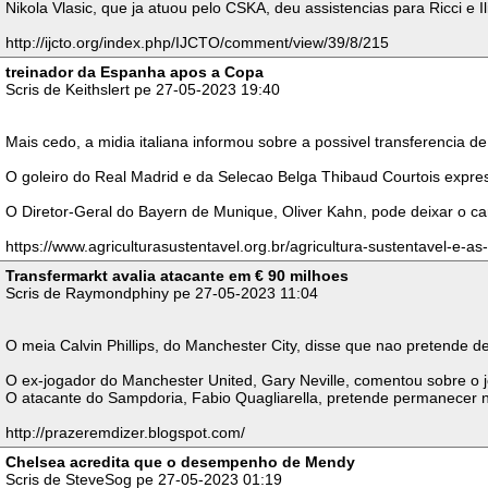
Nikola Vlasic, que ja atuou pelo CSKA, deu assistencias para Ricci e
http://ijcto.org/index.php/IJCTO/comment/view/39/8/215
treinador da Espanha apos a Copa
Scris de Keithslert pe 27-05-2023 19:40
Mais cedo, a midia italiana informou sobre a possivel transferencia
O goleiro do Real Madrid e da Selecao Belga Thibaud Courtois expre
O Diretor-Geral do Bayern de Munique, Oliver Kahn, pode deixar o car
https://www.agriculturasustentavel.org.br/agricultura-sustentavel-e-as
Transfermarkt avalia atacante em € 90 milhoes
Scris de Raymondphiny pe 27-05-2023 11:04
O meia Calvin Phillips, do Manchester City, disse que nao pretende 
O ex-jogador do Manchester United, Gary Neville, comentou sobre o j
O atacante do Sampdoria, Fabio Quagliarella, pretende permanecer na 
http://prazeremdizer.blogspot.com/
Chelsea acredita que o desempenho de Mendy
Scris de SteveSog pe 27-05-2023 01:19