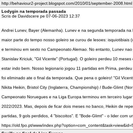
http://behaviour2-project.blogspot.com/2010/01/september-2008.html
Lodygin na temporada passada
Scris de Davidscere pe 07-06-2023 12:37
Andrei Lunev, Bayer (Alemanha). Lunev e na segunda temporada na Ba
maior parte do tempo nosso goleiro se curou de lesoes: isquiotibia
e terminou em sexto no Campeonato Alemao. No entanto, Lunev nao jo
Stanislav Kriciuk, "Gil Vicente" (Portugal). O goleiro perdeu 10 mes
estar indo bem. Nosso legionario jogou 11 partidas em Prima, perdeu 
foi eliminado ate o final da temporada. Que pena o goleiro! "Gil Vicen
Nikita Heikin, Bristol City (Inglaterra, Championship) / Bude-Glimt
Campeonato Noruegues e na Liga Europa terminou em terceiro lugar no 
2022/2023. Mas, depois de ficar dois meses no banco, Heikin de rep
partidas, 9 gols perdidos, 4 "biscoitos". E "Bode-Glimt" - o lider co
https://old.fpo.pt/www/index.php?option=com_content&task=view&id