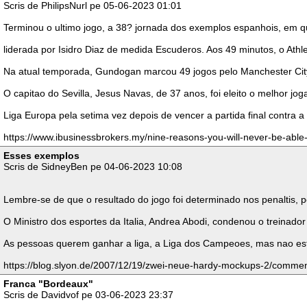
Scris de PhilipsNurl pe 05-06-2023 01:01
Terminou o ultimo jogo, a 38? jornada dos exemplos espanhois, em qu
liderada por Isidro Diaz de medida Escuderos. Aos 49 minutos, o Athl
Na atual temporada, Gundogan marcou 49 jogos pelo Manchester City e
O capitao do Sevilla, Jesus Navas, de 37 anos, foi eleito o melhor 
Liga Europa pela setima vez depois de vencer a partida final contra
https://www.ibusinessbrokers.my/nine-reasons-you-will-never-be-able-t
Esses exemplos
Scris de SidneyBen pe 04-06-2023 10:08
Lembre-se de que o resultado do jogo foi determinado nos penaltis,
O Ministro dos esportes da Italia, Andrea Abodi, condenou o treinado
As pessoas querem ganhar a liga, a Liga dos Campeoes, mas nao esta
https://blog.slyon.de/2007/12/19/zwei-neue-hardy-mockups-2/comme
Franca "Bordeaux"
Scris de Davidvof pe 03-06-2023 23:37