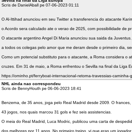
Sevilla na final da Liga Europa
Scris de DanielAball pe 07-06-2023 01:11
O Al-Ittihad anunciou em seu Twitter a transferencia do atacante Kar
o Acordo sera calculado ate o verao de 2025, com possibilidade de p
O atacante argentino Angel Di Maria anunciou sua saida da Juventus.
a todos os colegas pelo amor que me deram desde o primeiro dia, se
Como um potencial substituto para o atacante, a Roma considera o a
cruzes. Em 31 de maio, a Roma enfrentou o Sevilla na final da Liga E
https://ominho.pt/ferryboat-internacional-retoma-travessias-caminha-
NHL ainda nao correspondeu
Scris de BennyHouth pe 06-06-2023 18:41
Benzema, de 35 anos, joga pelo Real Madrid desde 2009. O frances, d
43 jogos, nos quais marcou 31 gols e fez seis assistencias.
O meia do Real Madrid, Luca Modric, publicou uma carta de despedid
dos melhores por 11 anos. No primeiro treino, vi que eras um jogador 