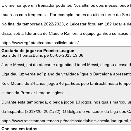
E o melhor que um treinador pode ter. Nos ultimos dois meses, pude f
muda-as com frequencia. Por exemplo, antes da ultima turne da Serie
No final da temporada 2022/2023, o Leicester ficou em 18? lugar e 
disso, sob a lideranca de Claudio Ranieri, a equipe ganhou sensac
https://www.egf.pt/pt/contactos/links-uteis/
Gostaria de jogar na Premier League
Scris de ThomasBuinc pe 05-06-2023 19:06
Jorge Messi, pai do atacante argentino Lionel Messi, chegou a casa 
Liga deu luz verde ao" plano de vitalidade "que o Barcelona apresent
Kolo Muani, de 24 anos, jogou 46 partidas pelo Eintracht nesta temp
clubes da Premier League inglesa.
Durante esta temporada, o belga jogou 10 jogos, nos quais marcou 
da Espanha (2019/20, 2021/22). O Belga e o vencedor da Liga dos
https://www.revistamanutencao.pt/noticias/delphine-escala-inaugural-n
Chelsea em todos