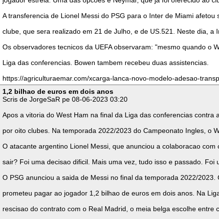
jogador estrela. Uma das opcoes e Neymar, que ja foi oferecido ao cl
A transferencia de Lionel Messi do PSG para o Inter de Miami afetou 
clube, que sera realizado em 21 de Julho, e de US.521. Neste dia, 
Os observadores tecnicos da UEFA observaram: "mesmo quando o West 
Liga das conferencias. Bowen tambem recebeu duas assistencias.
https://agriculturaemar.com/xcarga-lanca-novo-modelo-adesao-transpo
1,2 bilhao de euros em dois anos
Scris de JorgeSaR pe 08-06-2023 03:20
Apos a vitoria do West Ham na final da Liga das conferencias contra
por oito clubes. Na temporada 2022/2023 do Campeonato Ingles, o W
O atacante argentino Lionel Messi, que anunciou a colaboracao com 
sair? Foi uma decisao dificil. Mais uma vez, tudo isso e passado. Foi
O PSG anunciou a saida de Messi no final da temporada 2022/2023. O jo
prometeu pagar ao jogador 1,2 bilhao de euros em dois anos. Na Liga
rescisao do contrato com o Real Madrid, o meia belga escolhe entre c