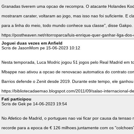
Granadas tiverem uma opcao de recompra. O atacante Holandes Kodi G
mostraram carater, voltaram ao jogo, mas isso nao foi suficiente. E 
para a linha do meio, todo mundo conhece sua classe", disse Gakpo.
https://postheaven.net/ritorroparca/luis-enrique-quer-ganhar-liga-d
Joguei duas vezes em Anfield
Scris de JasonMom pe 15-06-2023 10:12
Nesta temporada, Luca Modric jogou 51 jogos pelo Real Madrid em todo
Mbappe nao ativou a opcao de renovacao automatica do contrato com 
Barrios defende o Zenit desde 2019. Durante este tempo, ele ganhou
https://bibliotecadaemao.blogspot.com/2011/09/salao-internacional-de
Fati participou
Scris de Gek pe 14-06-2023 19:54
No Atletico de Madrid, o portugues nao vai ficar por causa da tensao
recorde para a epoca de € 126 milhoes.juntamente com os "colchoes