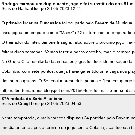
Rodrigo marcou um duplo neste jogo e foi substituido aos 81 m
Scris de NathanHog pe 28-05-2023 12:41
O primeiro lugar na Bundesliga foi ocupado pelo Bayern de Munique, 
casa jogou um empate com o "Mainz" (2:2) e terminou a temporada e
O treinador do Inter, Simone Inzaghi, falou sobre o proximo jogo fin
faltam duas semanas. Vamos fazer a nossa escolha, mas e sempre pa
No Grupo C, o resultado de ambos os jogos foi decidido no segundo
Colombia, com sete pontos, que ja havia garantido uma vaga nos play
dos outros grupos. O Senegal marcou dois pontos e ficou em quarto l
http://albertomarques.blogspot.com/2015/04/prefeitura-no-rio-se-dis
37A rodada da Serie A italiana
Scris de CraigThorp pe 28-05-2023 04:53
Nesta temporada, o meia frances disputou 24 partidas pelo Bayern na 
Imediatamente apos o termino do jogo com o Colonia, aconteceu a tra