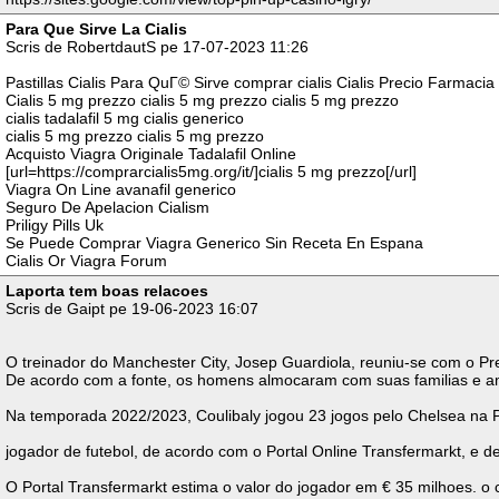
Para Que Sirve La Cialis
Scris de RobertdautS pe 17-07-2023 11:26
Pastillas Cialis Para QuГ© Sirve comprar cialis Cialis Precio Farmacia
Cialis 5 mg prezzo cialis 5 mg prezzo cialis 5 mg prezzo
cialis tadalafil 5 mg cialis generico
cialis 5 mg prezzo cialis 5 mg prezzo
Acquisto Viagra Originale Tadalafil Online
[url=https://comprarcialis5mg.org/it/]cialis 5 mg prezzo[/url]
Viagra On Line avanafil generico
Seguro De Apelacion Cialism
Priligy Pills Uk
Se Puede Comprar Viagra Generico Sin Receta En Espana
Cialis Or Viagra Forum
Laporta tem boas relacoes
Scris de Gaipt pe 19-06-2023 16:07
O treinador do Manchester City, Josep Guardiola, reuniu-se com o P
De acordo com a fonte, os homens almocaram com suas familias e am
Na temporada 2022/2023, Coulibaly jogou 23 jogos pelo Chelsea na Pr
jogador de futebol, de acordo com o Portal Online Transfermarkt, e de 
O Portal Transfermarkt estima o valor do jogador em € 35 milhoes. o 