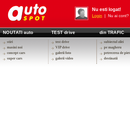
Nu esti logat!
Login
| Nu ai cont?
NOUTATI auto
TEST drive
din TRAFIC
stiri
test drive
subiectul zilei
masini noi
VIP drive
pe magheru
concept cars
galerii foto
petrecerea de piet
super cars
galerii video
destinatii