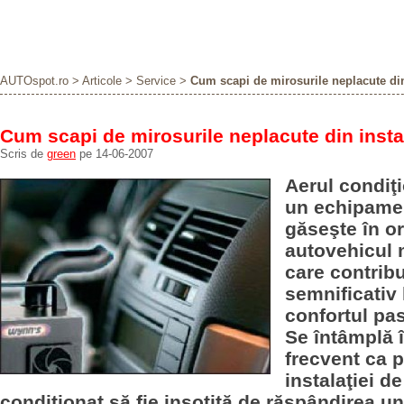
AUTOspot.ro
>
Articole
>
Service
>
Cum scapi de mirosurile neplacute din 
Cum scapi de mirosurile neplacute din instal
Scris de
green
pe 14-06-2007
Aerul condiţ
un echipamen
găseşte în or
autovehicul 
care contrib
semnificativ 
confortul pas
Se întâmplă 
frecvent ca 
instalaţiei de
condiţionat să fie insoţită de răspândirea u