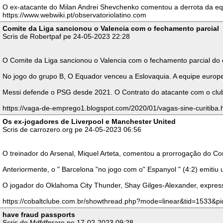
O ex-atacante do Milan Andrei Shevchenko comentou a derrota da equi
https://www.webwiki.pt/observatoriolatino.com
Comite da Liga sancionou o Valencia com o fechamento parcial
Scris de Robertpaf pe 24-05-2023 22:28
O Comite da Liga sancionou o Valencia com o fechamento parcial do es
No jogo do grupo B, O Equador venceu a Eslovaquia. A equipe europei
Messi defende o PSG desde 2021. O Contrato do atacante com o clube 
https://vaga-de-emprego1.blogspot.com/2020/01/vagas-sine-curitiba.
Os ex-jogadores de Liverpool e Manchester United
Scris de carrozero.org pe 24-05-2023 06:56
O treinador do Arsenal, Miquel Arteta, comentou a prorrogação do Co
Anteriormente, o " Barcelona "no jogo com o" Espanyol " (4:2) emiti
O jogador do Oklahoma City Thunder, Shay Gilges-Alexander, express
https://cobaltclube.com.br/showthread.php?mode=linear&tid=1533&p
have fraud passports
Scris de Mdfdfprare pe 17-02-2023 09:28