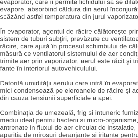
evaporator, care îi permite lichidului să se dilat
evapore, absorbind căldura din aerul înconjurăt
scăzând astfel temperatura din jurul vaporizato
În evaporator, agentul de răcire călătoreşte pri
sistem de tuburi subţiri, prevăzute cu ventilato
răcire, care ajută în procesul schimbului de că
măsură ce ventilatorul sistemului de aer condiţ
trimite aer prin vaporizator, aerul este răcit şi t
fante în interiorul autovehiculului.
Datorită umidităţii aerului care intră în evaporat
mici condensează pe eleroanele de răcire şi ad
din cauza tensiunii superficiale a apei.
Combinaţia de umezeală, frig si intuneric furn
mediu ideal pentru bacterii si micro-organisme
antrenate in fluxul de aer circulat de instalatie
aparitia de mirosuri deranjante si iritante pentr