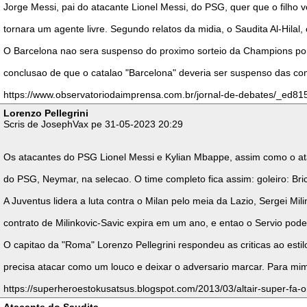
Jorge Messi, pai do atacante Lionel Messi, do PSG, quer que o filho 
tornara um agente livre. Segundo relatos da midia, o Saudita Al-Hila
O Barcelona nao sera suspenso do proximo sorteio da Champions por c
conclusao de que o catalao "Barcelona" deveria ser suspenso das com
https://www.observatoriodaimprensa.com.br/jornal-de-debates/_ed81
Lorenzo Pellegrini
Scris de JosephVax pe 31-05-2023 20:29
Os atacantes do PSG Lionel Messi e Kylian Mbappe, assim como o at
do PSG, Neymar, na selecao. O time completo fica assim: goleiro: Bri
A Juventus lidera a luta contra o Milan pelo meia da Lazio, Sergei M
contrato de Milinkovic-Savic expira em um ano, e entao o Servio pode
O capitao da "Roma" Lorenzo Pellegrini respondeu as criticas ao est
precisa atacar como um louco e deixar o adversario marcar. Para mim, 
https://superheroestokusatsus.blogspot.com/2013/03/altair-super-fa-