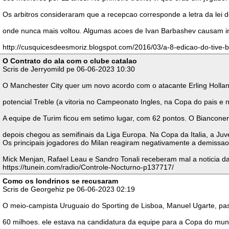
Os arbitros consideraram que a recepcao corresponde a letra da lei 
onde nunca mais voltou. Algumas acoes de Ivan Barbashev causam in
http://cusquicesdeesmoriz.blogspot.com/2016/03/a-8-edicao-do-tive-
O Contrato do ala com o clube catalao
Scris de Jerryomild pe 06-06-2023 10:30
O Manchester City quer um novo acordo com o atacante Erling Holland
potencial Treble (a vitoria no Campeonato Ingles, na Copa do pais e 
A equipe de Turim ficou em setimo lugar, com 62 pontos. O Bianconer
depois chegou as semifinais da Liga Europa. Na Copa da Italia, a Juv
Os principais jogadores do Milan reagiram negativamente a demissao
Mick Menjan, Rafael Leau e Sandro Tonali receberam mal a noticia d
https://tunein.com/radio/Controle-Nocturno-p137717/
Como os londrinos se recusaram
Scris de Georgehiz pe 06-06-2023 02:19
O meio-campista Uruguaio do Sporting de Lisboa, Manuel Ugarte, pas
60 milhoes. ele estava na candidatura da equipe para a Copa do mun