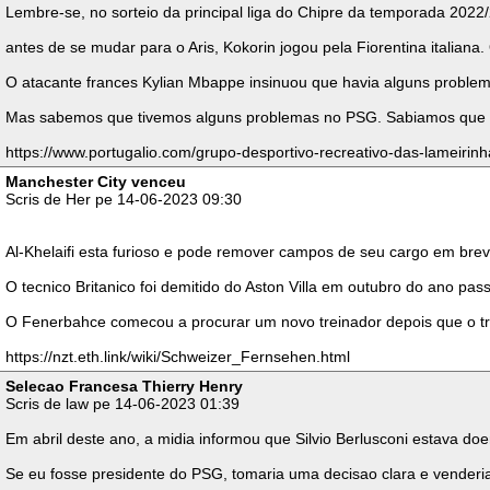
Lembre-se, no sorteio da principal liga do Chipre da temporada 202
antes de se mudar para o Aris, Kokorin jogou pela Fiorentina italia
O atacante frances Kylian Mbappe insinuou que havia alguns problem
Mas sabemos que tivemos alguns problemas no PSG. Sabiamos que o P
https://www.portugalio.com/grupo-desportivo-recreativo-das-lameirinh
Manchester City venceu
Scris de Her pe 14-06-2023 09:30
Al-Khelaifi esta furioso e pode remover campos de seu cargo em brev
O tecnico Britanico foi demitido do Aston Villa em outubro do ano pa
O Fenerbahce comecou a procurar um novo treinador depois que o trein
https://nzt.eth.link/wiki/Schweizer_Fernsehen.html
Selecao Francesa Thierry Henry
Scris de law pe 14-06-2023 01:39
Em abril deste ano, a midia informou que Silvio Berlusconi estava doe
Se eu fosse presidente do PSG, tomaria uma decisao clara e venderia