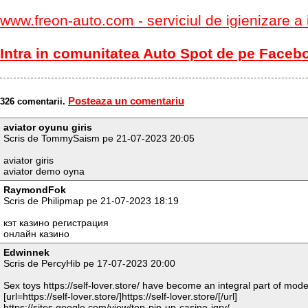
www.freon-auto.com - serviciul de igienizare a i
Intra in comunitatea Auto Spot de pe Faceb
Posteaza un comentariu
326 comentarii.
aviator oyunu giris
Scris de TommySaism pe 21-07-2023 20:05
aviator giris
aviator demo oyna
RaymondFok
Scris de Philipmap pe 21-07-2023 18:19
кэт казино регистрация
онлайн казино
Edwinnek
Scris de PercyHib pe 17-07-2023 20:00
Sex toys https://self-lover.store/ have become an integral part of mode
[url=https://self-lover.store/]https://self-lover.store/[/url]
https://sites.google.com/view/top-pin-up-casino-igry/