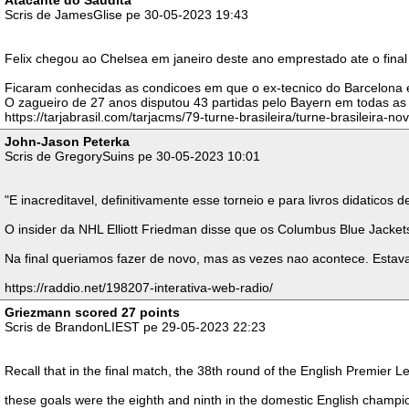
Atacante do Saudita
Scris de JamesGlise pe 30-05-2023 19:43
Felix chegou ao Chelsea em janeiro deste ano emprestado ate o final
Ficaram conhecidas as condicoes em que o ex-tecnico do Barcelona e d
O zagueiro de 27 anos disputou 43 partidas pelo Bayern em todas as
https://tarjabrasil.com/tarjacms/79-turne-brasileira/turne-brasileira-n
John-Jason Peterka
Scris de GregorySuins pe 30-05-2023 10:01
"E inacreditavel, definitivamente esse torneio e para livros didatic
O insider da NHL Elliott Friedman disse que os Columbus Blue Jacket
Na final queriamos fazer de novo, mas as vezes nao acontece. Estava
https://raddio.net/198207-interativa-web-radio/
Griezmann scored 27 points
Scris de BrandonLIEST pe 29-05-2023 22:23
Recall that in the final match, the 38th round of the English Premier
these goals were the eighth and ninth in the domestic English champi