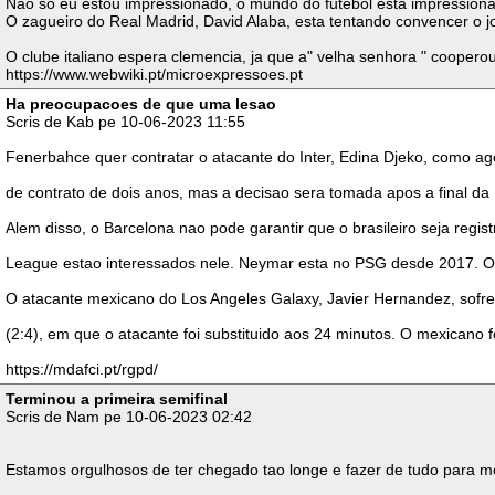
Nao so eu estou impressionado, o mundo do futebol esta impressiona
O zagueiro do Real Madrid, David Alaba, esta tentando convencer o 
O clube italiano espera clemencia, ja que a" velha senhora " coopero
https://www.webwiki.pt/microexpressoes.pt
Ha preocupacoes de que uma lesao
Scris de Kab pe 10-06-2023 11:55
Fenerbahce quer contratar o atacante do Inter, Edina Djeko, como age
de contrato de dois anos, mas a decisao sera tomada apos a final da 
Alem disso, o Barcelona nao pode garantir que o brasileiro seja regis
League estao interessados nele. Neymar esta no PSG desde 2017. O C
O atacante mexicano do Los Angeles Galaxy, Javier Hernandez, sofreu
(2:4), em que o atacante foi substituido aos 24 minutos. O mexican
https://mdafci.pt/rgpd/
Terminou a primeira semifinal
Scris de Nam pe 10-06-2023 02:42
Estamos orgulhosos de ter chegado tao longe e fazer de tudo para mo