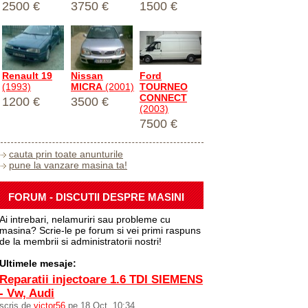
2500 €
3750 €
1500 €
Renault 19
Nissan
Ford
(1993)
MICRA
(2001)
TOURNEO
CONNECT
1200 €
3500 €
(2003)
7500 €
cauta prin toate anunturile
pune la vanzare masina ta!
FORUM - DISCUTII DESPRE MASINI
Ai intrebari, nelamuriri sau probleme cu
masina? Scrie-le pe forum si vei primi raspuns
de la membrii si administratorii nostri!
Ultimele mesaje:
Reparatii injectoare 1.6 TDI SIEMENS
- Vw, Audi
scris de
victor56
pe 18 Oct, 10:34