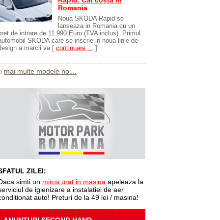
Rapid. Cat costa in
Romania
Noua SKODA Rapid se
lanseaza in Romania cu un
pret de intrare de 11.990 Euro (TVA inclus). Primul
automobil SKODA care se inscrie in noua linie de
design a marcii va
[
continuare ...
]
mai multe modele noi...
SFATUL ZILEI:
Daca simti un
miros urat in masina
apeleaza la
serviciul de igienizare a instalatiei de aer
conditionat auto! Preturi de la 49 lei / masina!