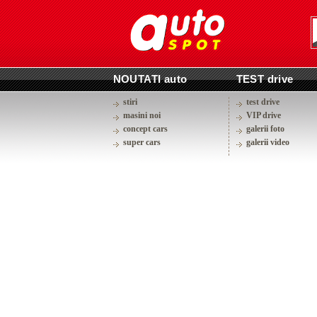
NOUTATI auto
TEST drive
stiri
test drive
masini noi
VIP drive
concept cars
galerii foto
super cars
galerii video