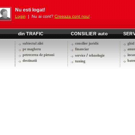
Nu esti logat!
Login
| Nu ai cont?
Creeaza cont nou!
din TRAFIC
CONSILIER auto
SERV
subiectul zilei
consilier juridic
ghid 
pe magheru
financiar
anun
petrecerea de pietoni
/
inca
service
tehnologie
destinatii
bater
tuning