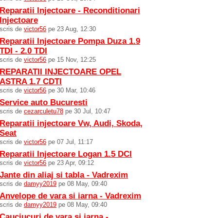
Reparatii Injectoare - Reconditionari
Injectoare
scris de
victor56
pe 23 Aug, 12:30
Reparatii Injectoare Pompa Duza 1.9
TDI - 2.0 TDI
scris de
victor56
pe 15 Nov, 12:25
REPARATII INJECTOARE OPEL
ASTRA 1.7 CDTI
scris de
victor56
pe 30 Mar, 10:46
Service auto Bucuresti
scris de
cezarculetu78
pe 30 Jul, 10:47
Reparatii injectoare Vw, Audi, Skoda,
Seat
scris de
victor56
pe 07 Jul, 11:17
Reparatii Injectoare Logan 1.5 DCI
scris de
victor56
pe 23 Apr, 09:12
Jante din aliaj si tabla - Vadrexim
scris de
damyy2019
pe 08 May, 09:40
Anvelope de vara si iarna - Vadrexim
scris de
damyy2019
pe 08 May, 09:40
Cauciucuri de vara si iarna -