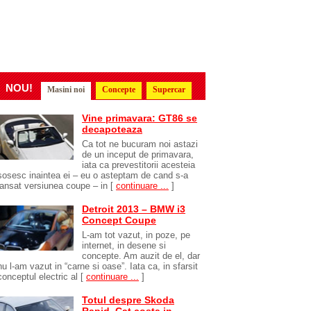
NOU!
Masini noi
Concepte
Supercar
Vine primavara: GT86 se
decapoteaza
Ca tot ne bucuram noi astazi
de un inceput de primavara,
iata ca prevestitorii acesteia
sosesc inaintea ei – eu o asteptam de cand s-a
lansat versiunea coupe – in
[
continuare ...
]
Detroit 2013 – BMW i3
Concept Coupe
L-am tot vazut, in poze, pe
internet, in desene si
concepte. Am auzit de el, dar
nu l-am vazut in “carne si oase”. Iata ca, in sfarsit
conceptul electric al
[
continuare ...
]
Totul despre Skoda