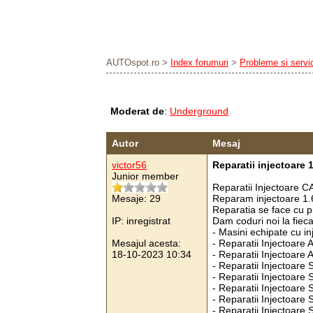
AUTOspot.ro
>
Index forumuri
>
Probleme si servi
Moderat de
:
Underground
Autor
Mesaj
victor56
Reparatii injectoare 
Junior member
Reparatii Injectoare 
Mesaje: 29
Reparam injectoare 1
Reparatia se face cu pi
IP: inregistrat
Dam coduri noi la fieca
- Masini echipate cu i
Mesajul acesta:
- Reparatii Injectoare 
18-10-2023 10:34
- Reparatii Injectoare 
- Reparatii Injectoare 
- Reparatii Injectoare 
- Reparatii Injectoare 
- Reparatii Injectoare
- Reparatii Injectoare