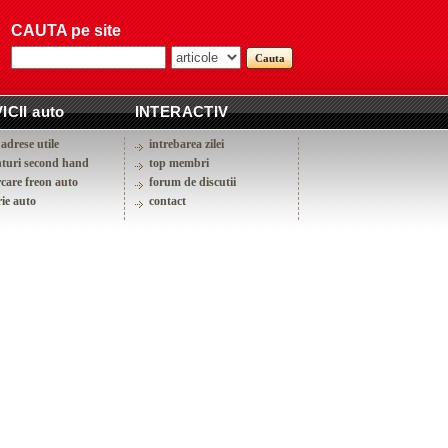
CAUTA pe site
ICII auto
INTERACTIV
adrese utile
intrebarea zilei
turi second hand
top membri
rcare freon auto
forum de discutii
ie auto
contact