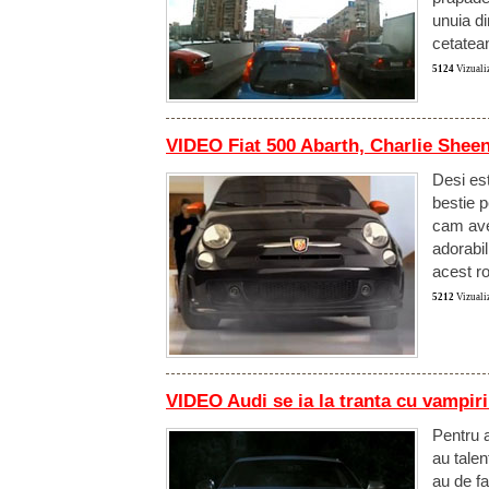
unuia di
cetatea
5124
Vizualiz
VIDEO Fiat 500 Abarth, Charlie Sheen
Desi es
bestie p
cam ave
adorabil
acest r
5212
Vizualiz
VIDEO Audi se ia la tranta cu vampiri
Pentru a
au talen
au de fa