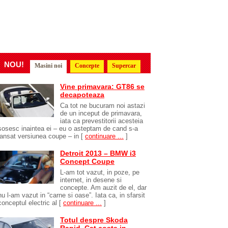
NOU!
Masini noi
Concepte
Supercar
Vine primavara: GT86 se
decapoteaza
Ca tot ne bucuram noi astazi
de un inceput de primavara,
iata ca prevestitorii acesteia
sosesc inaintea ei – eu o asteptam de cand s-a
lansat versiunea coupe – in
[
continuare ...
]
Detroit 2013 – BMW i3
Concept Coupe
L-am tot vazut, in poze, pe
internet, in desene si
concepte. Am auzit de el, dar
nu l-am vazut in “carne si oase”. Iata ca, in sfarsit
conceptul electric al
[
continuare ...
]
Totul despre Skoda