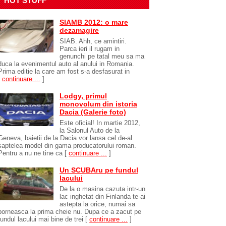
HOT STUFF
SIAMB 2012: o mare
dezamagire
SIAB. Ahh, ce amintiri.
Parca ieri il rugam in
genunchi pe tatal meu sa ma
duca la evenimentul auto al anului in Romania.
Prima editie la care am fost s-a desfasurat in
[
continuare ...
]
Lodgy, primul
monovolum din istoria
Dacia (Galerie foto)
Este oficial! In martie 2012,
la Salonul Auto de la
Geneva, baietii de la Dacia vor lansa cel de-al
saptelea model din gama producatorului roman.
Pentru a nu ne tine ca
[
continuare ...
]
Un SCUBAru pe fundul
lacului
De la o masina cazuta intr-un
lac inghetat din Finlanda te-ai
astepta la orice, numai sa
porneasca la prima cheie nu. Dupa ce a zacut pe
fundul lacului mai bine de trei
[
continuare ...
]