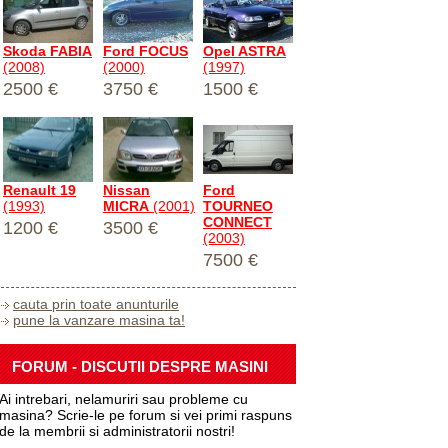
Skoda FABIA
Ford FOCUS
Opel ASTRA
(2008)
(2000)
(1997)
2500 €
3750 €
1500 €
Renault 19
Nissan
Ford
(1993)
MICRA
(2001)
TOURNEO
CONNECT
1200 €
3500 €
(2003)
7500 €
cauta prin toate anunturile
pune la vanzare masina ta!
FORUM - DISCUTII DESPRE MASINI
Ai intrebari, nelamuriri sau probleme cu
masina? Scrie-le pe forum si vei primi raspuns
de la membrii si administratorii nostri!