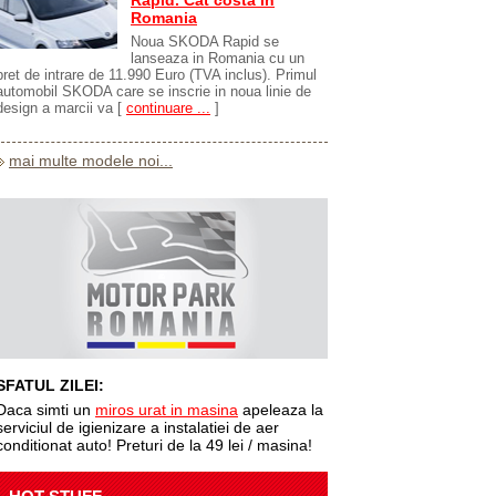
Rapid. Cat costa in
Romania
Noua SKODA Rapid se
lanseaza in Romania cu un
pret de intrare de 11.990 Euro (TVA inclus). Primul
automobil SKODA care se inscrie in noua linie de
design a marcii va
[
continuare ...
]
mai multe modele noi...
SFATUL ZILEI:
Daca simti un
miros urat in masina
apeleaza la
serviciul de igienizare a instalatiei de aer
conditionat auto! Preturi de la 49 lei / masina!