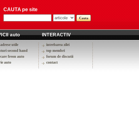
CAUTA pe site
ICII auto
INTERACTIV
adrese utile
intrebarea zilei
turi second hand
top membri
rcare freon auto
forum de discutii
ie auto
contact