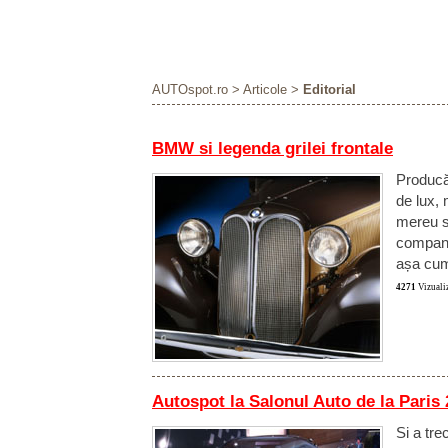
AUTOspot.ro
>
Articole
>
Editorial
BMW si legenda grilei frontale
Producă
de lux,
mereu s
compania
așa cum
4271
Vizualiz
Autospot la Salonul Auto de la Paris
Si a tre