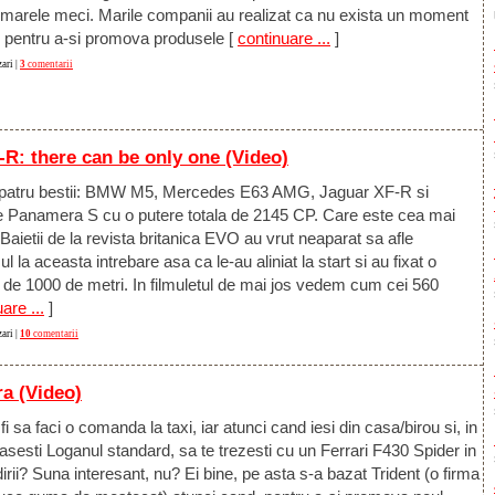
a marele meci. Marile companii au realizat ca nu exista un moment
 pentru a-si promova produsele
[
continuare ...
]
ari |
3
comentarii
: there can be only one (Video)
patru bestii: BMW M5, Mercedes E63 AMG, Jaguar XF-R si
 Panamera S cu o putere totala de 2145 CP. Care este cea mai
Baietii de la revista britanica EVO au vrut neaparat sa afle
l la aceasta intrebare asa ca le-au aliniat la start si au fixat o
a de 1000 de metri. In filmuletul de mai jos vedem cum cei 560
are ...
]
ari |
10
comentarii
ra (Video)
i sa faci o comanda la taxi, iar atunci cand iesi din casa/birou si, in
asesti Loganul standard, sa te trezesti cu un Ferrari F430 Spider in
dirii? Suna interesant, nu? Ei bine, pe asta s-a bazat Trident (o firma