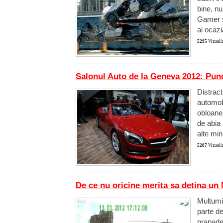
bine, nu
Gamer si
ai ocaz
5295
Vizualiz
Salonul Auto de la Geneva 2012: Punc
Distract
automobi
obloane
de abia
alte mi
5287
Vizualiz
De ce nu oricine merita sa detina un
Multumi
parte de
prapades