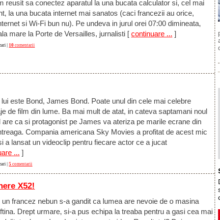
 reusit sa conectez aparatul la una bucata calculator si, cel mai
t, la una bucata internet mai sanatos (caci francezii au orice,
ternet si Wi-Fi bun nu). Pe undeva in jurul orei 07:00 dimineata,
a mare la Porte de Versailles, jurnalisti
[
continuare ...
]
ari |
10
comentarii
lui este Bond, James Bond. Poate unul din cele mai celebre
e de film din lume. Ba mai mult de atat, in cateva saptamani noul
il are ca si protagonist pe James va ateriza pe marile ecrane din
ntreaga. Compania americana Sky Movies a profitat de acest mic
i a lansat un videoclip pentru fiecare actor ce a jucat
are ...
]
ari |
5
comentarii
inere X52!
, un francez nebun s-a gandit ca lumea are nevoie de o masina
eftina. Drept urmare, si-a pus echipa la treaba pentru a gasi cea mai