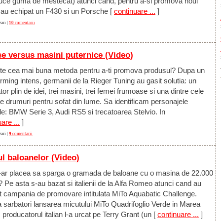
uce guma de mestecat) atunci cand, pentru a-si promova noul
 au echipat un F430 si un Porsche
[
continuare ...
]
ari |
10
comentarii
e versus masini puternice (Video)
te cea mai buna metoda pentru a-ti promova produsul? Dupa un
rming intens, germanii de la Rieger Tuning au gasit solutia: un
or plin de idei, trei masini, trei femei frumoase si una dintre cele
e drumuri pentru sofat din lume. Sa identificam personajele
le: BMW Serie 3, Audi RS5 si trecatoarea Stelvio. In
are ...
]
ari |
9
comentarii
l baloanelor (Video)
i-ar placea sa sparga o gramada de baloane cu o masina de 22.000
 Pe asta s-au bazat si italienii de la Alfa Romeo atunci cand au
t campania de promovare intitulata MiTo Aquabatic Challenge.
a sarbatori lansarea micutului MiTo Quadrifoglio Verde in Marea
, producatorul italian l-a urcat pe Terry Grant (un
[
continuare ...
]