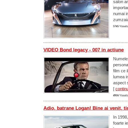
salon am
importan
numai in
zumzaial
5745
Vizualiz
VIDEO Bond legacy - 007 in actiune
Numele 
personaj
film ce 
lumea i
aspect s
[
continu
4916
Vizualiz
Adio, batrane Logan! Bine ai venit, t
In 1998
foarte i