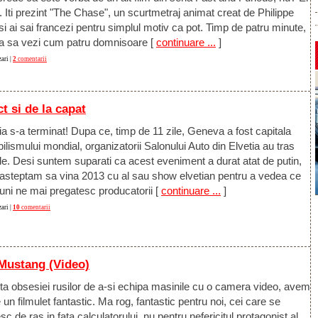
. Iti prezint "The Chase", un scurtmetraj animat creat de Philippe
 ai sai francezi pentru simplul motiv ca pot. Timp de patru minute,
ia sa vezi cum patru domnisoare
[
continuare ...
]
ari |
2
comentarii
t si de la capat
ia s-a terminat! Dupa ce, timp de 11 zile, Geneva a fost capitala
lismului mondial, organizatorii Salonului Auto din Elvetia au tras
le. Desi suntem suparati ca acest eveniment a durat atat de putin,
 asteptam sa vina 2013 cu al sau show elvetian pentru a vedea ce
nuni ne mai pregatesc producatorii
[
continuare ...
]
ari |
10
comentarii
 Mustang (Video)
ta obsesiei rusilor de a-si echipa masinile cu o camera video, avem
 un filmulet fantastic. Ma rog, fantastic pentru noi, cei care se
c de ras in fata calculatorului, nu pentru nefericitul protagonist al