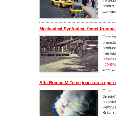
ce prod
produs,
5535
Vizualiz
Mechanical Synfonica: femei frumoas
Care es
brainsto
producat
mai bun
principa
[
continu
5557
Vizualiz
Alfa Romeo MiTo se joaca de-a spartu
Cui nu 
de euro?
nascoci
Pentru 
Britanie