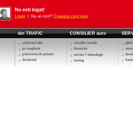
Nu esti logat!
Login
| Nu ai cont?
Creeaza cont nou!
din TRAFIC
CONSILIER auto
SERV
subiectul zilei
consilier juridic
ghid 
pe magheru
financiar
anun
petrecerea de pietoni
/
inca
service
tehnologie
destinatii
bater
tuning