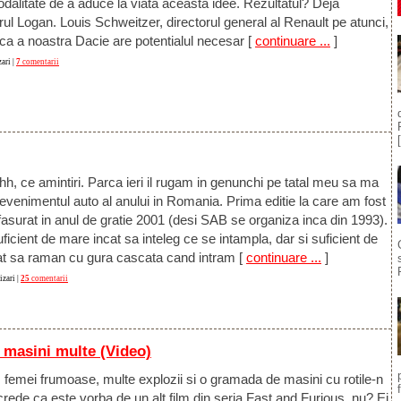
dalitate de a aduce la viata aceasta idee. Rezultatul? Deja
ul Logan. Louis Schweitzer, directorul general al Renault pe atunci,
 ca a noastra Dacie are potentialul necesar
[
continuare ...
]
ari |
7
comentarii
h, ce amintiri. Parca ieri il rugam in genunchi pe tatal meu sa ma
evenimentul auto al anului in Romania. Prima editie la care am fost
asurat in anul de gratie 2001 (desi SAB se organiza inca din 1993).
icient de mare incat sa inteleg ce se intampla, dar si suficient de
at sa raman cu gura cascata cand intram
[
continuare ...
]
zari |
25
comentarii
 masini multe (Video)
 femei frumoase, multe explozii si o gramada de masini cu rotile-n
crede ca este vorba de un alt film din seria Fast and Furious, nu? Ei