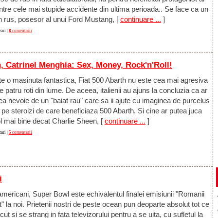
ntre cele mai stupide accidente din ultima perioada.. Se face ca un
n rus, posesor al unui Ford Mustang,
[
continuare ...
]
ari |
8
comentarii
, Catrinel Menghia: Sex, Money, Rock'n'Roll!
te o masinuta fantastica, Fiat 500 Abarth nu este cea mai agresiva
e patru roti din lume. De aceea, italienii au ajuns la concluzia ca ar
a nevoie de un "baiat rau" care sa ii ajute cu imaginea de purcelus
 pe steroizi de care beneficiaza 500 Abarth. Si cine ar putea juca
ol mai bine decat Charlie Sheen,
[
continuare ...
]
ari |
5
comentarii
i
mericani, Super Bowl este echivalentul finalei emisiunii "Romanii
t" la noi. Prietenii nostri de peste ocean pun deoparte absolut tot ce
cut si se strang in fata televizorului pentru a se uita, cu sufletul la