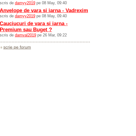
scris de
damyy2019
pe 08 May, 09:40
Anvelope de vara si iarna - Vadrexim
scris de
damyy2019
pe 08 May, 09:40
Cauciucuri de vara si iarna -
Premium sau Buget ?
scris de
damval2019
pe 26 Mar, 09:22
scrie pe forum