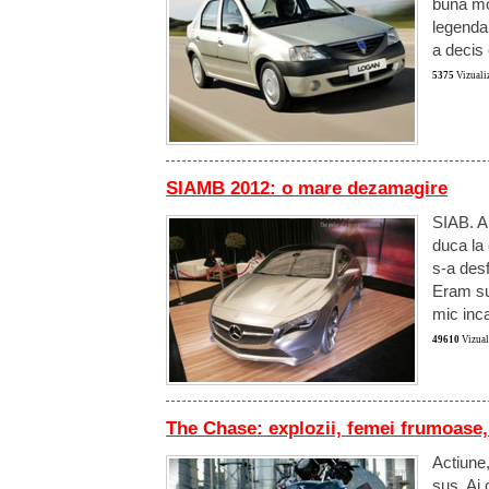
buna mo
legendar
a decis
5375
Vizualiz
SIAMB 2012: o mare dezamagire
SIAB. Ah
duca la 
s-a desf
Eram suf
mic inc
49610
Vizuali
The Chase: explozii, femei frumoase,
Actiune,
sus. Ai 