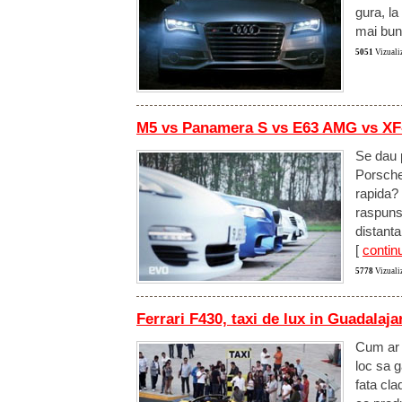
gura, l
mai bun
5051
Vizualiz
M5 vs Panamera S vs E63 AMG vs XF-R
Se dau 
Porsche
rapida? 
raspunsu
distant
[
continu
5778
Vizualiz
Ferrari F430, taxi de lux in Guadalaja
Cum ar f
loc sa g
fata cla