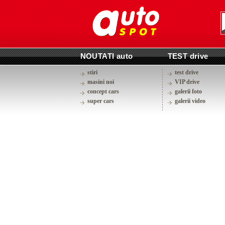
NOUTATI auto
TEST drive
stiri
test drive
masini noi
VIP drive
concept cars
galerii foto
super cars
galerii video