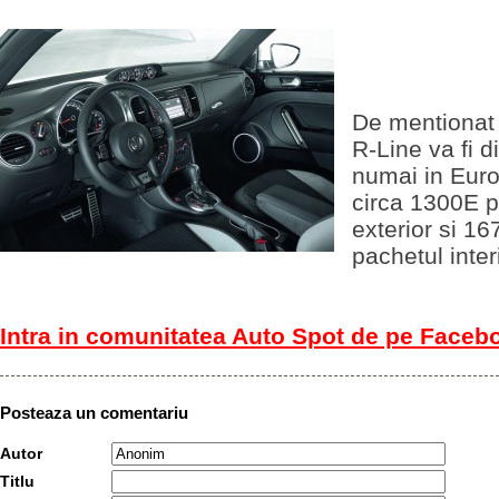
De mentionat 
R-Line va fi d
numai in Euro
circa 1300E p
exterior si 1
pachetul inter
Intra in comunitatea Auto Spot de pe Faceb
Posteaza un comentariu
Autor
Titlu