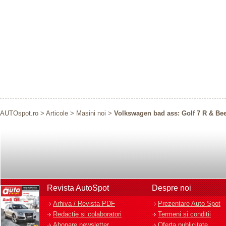
AUTOspot.ro
>
Articole
>
Masini noi
>
Volkswagen bad ass: Golf 7 R & Bee
Revista AutoSpot
Despre noi
Arhiva / Revista PDF
Prezentare Auto Spot
Redactie si colaboratori
Termeni si conditii
Abonare newsletter
Oferta publicitate