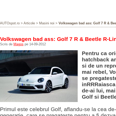
AUTOspot.ro
>
Articole
>
Masini noi
>
Volkswagen bad ass: Golf 7 R & Bee
Volkswagen bad ass: Golf 7 R & Beetle R-Li
Scris de
Magos
pe 14-09-2012
Pentru ca or
hatchback ar
si de un rep
mai rebel, V
se pregatest
inRRRaiasca 
de-ai lui, ma
Golf si Beetl
Primul este celebrul Golf, aflandu-se la cea de
generatie, care se pregateste pentru a fi dezvalu