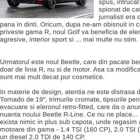
spus, intruca
spionat de ca
jurnalisti era
pana in dinti. Oricum, dupa ne-am obisnuit in 
priveste gama R, noul Golf va beneficia de el
agresive, interior sport si ... mai multe nu stim.
Urmatorul este noul Beetle, care din pacate be
doar de linia R, nu si de motor. Asa ca modifica
sunt mai mult decat pur cosmetice.
In materie de design, atentia ne este distrasa d
Tornado de 19", trimurile cromate, tipsurile pen
evacuare si eleronul retro-fitted, care da o anu
nuanta noului Beetle R-Line. Ce nu ne place...
exista nimic in plus sub capota, unde regasim 
motoare din gama - 1.4 TSI (160 CP), 2.0 TSI 
un diesel 2.0 TDI de 140 CP.