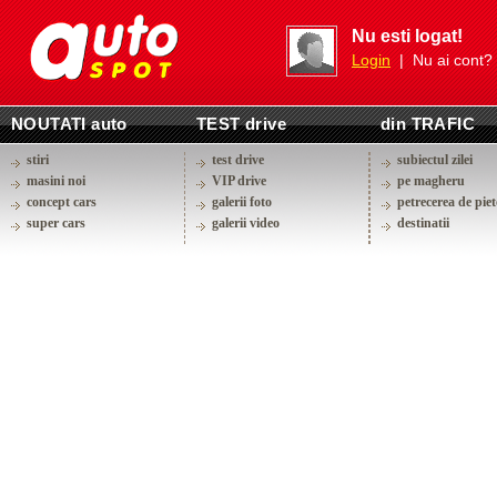
Nu esti logat!
Login
| Nu ai cont?
NOUTATI auto
TEST drive
din TRAFIC
stiri
test drive
subiectul zilei
masini noi
VIP drive
pe magheru
concept cars
galerii foto
petrecerea de piet
super cars
galerii video
destinatii