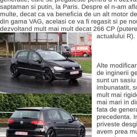
saptaman si putin, la Paris. Despre el n-am afl
multe, decat ca va beneficia de un alt motor de
din gama VAG, acelasi ce va fi regasit si pe no
dezvoltand mult mai mult decat 266 CP (puter
actualului R).
Alte modificar
de inginerii 
sunt un sasiu
imbunatatit, 
mult mai rigid
mai mari in d
fata de gener
precedenta. I
priveste desgi
avem prea mu