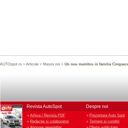
AUTOspot.ro
>
Articole
>
Masini noi
>
Un nou membru in familia Cinquecen
Revista AutoSpot
Despre noi
Arhiva / Revista PDF
Prezentare Auto Spot
Redactie si colaboratori
Termeni si conditii
Abonare newsletter
Oferta publicitate