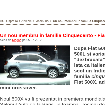
AUTOspot.ro
>
Articole
>
Masini noi
>
Un nou membru in familia Cinquecen
Un nou membru in familia Cinquecento - Fia
Scris de
Magos
pe 05-07-2012
Dupa Fiat 50
500L si vari
"dezbracata"
iata ca italie
scot un fratio
familia
cinqu
Fiat 500X, a
mini-crossover.
Noul 500X va fi prezentat in premiera mondiala
Salonul Auto de la Paris, in toamna. Tocmai d