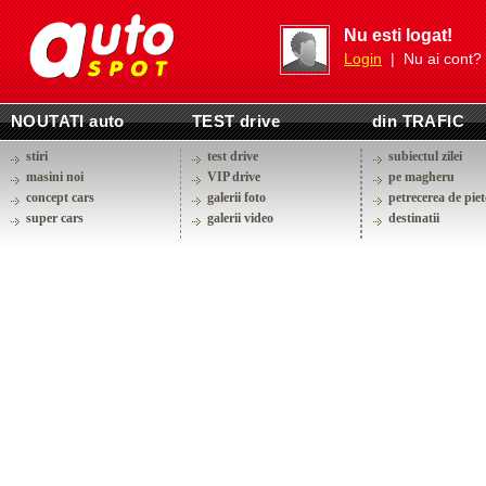
Nu esti logat!
Login
| Nu ai cont?
NOUTATI auto
TEST drive
din TRAFIC
stiri
test drive
subiectul zilei
masini noi
VIP drive
pe magheru
concept cars
galerii foto
petrecerea de piet
super cars
galerii video
destinatii