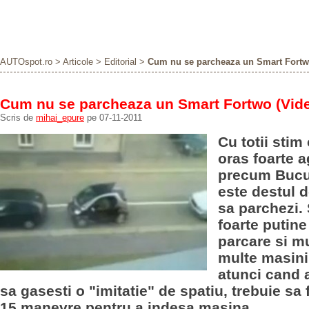
AUTOspot.ro
>
Articole
>
Editorial
>
Cum nu se parcheaza un Smart Fortw
Cum nu se parcheaza un Smart Fortwo (Vid
Scris de
mihai_epure
pe 07-11-2011
Cu totii stim 
oras foarte 
precum Bucur
este destul de
sa parchezi.
foarte putine
parcare si mu
multe masini,
atunci cand 
sa gasesti o "imitatie" de spatiu, trebuie sa 
15 manevre pentru a indesa masina.