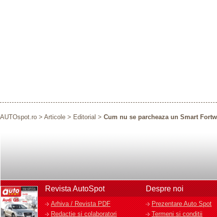
AUTOspot.ro
>
Articole
>
Editorial
>
Cum nu se parcheaza un Smart Fortw
Revista AutoSpot
Despre noi
Arhiva / Revista PDF
Prezentare Auto Spot
Redactie si colaboratori
Termeni si conditii