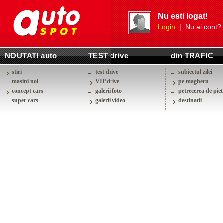
Nu esti logat!
Login
| Nu ai cont?
NOUTATI auto
TEST drive
din TRAFIC
stiri
test drive
subiectul zilei
masini noi
VIP drive
pe magheru
concept cars
galerii foto
petrecerea de piet
super cars
galerii video
destinatii