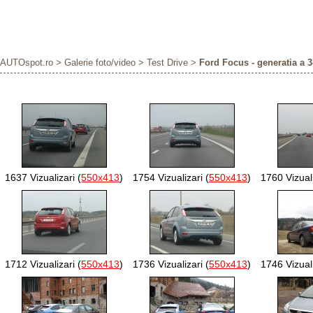
AUTOspot.ro
>
Galerie foto/video
>
Test Drive
>
Ford Focus - generatia a 3
1637 Vizualizari (
550x413
)
1754 Vizualizari (
550x413
)
1760 Vizuali
1712 Vizualizari (
550x413
)
1736 Vizualizari (
550x413
)
1746 Vizuali