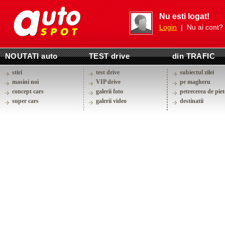
Nu esti logat!
Login
| Nu ai cont?
NOUTATI auto
TEST drive
din TRAFIC
stiri
test drive
subiectul zilei
masini noi
VIP drive
pe magheru
concept cars
galerii foto
petrecerea de piet
super cars
galerii video
destinatii