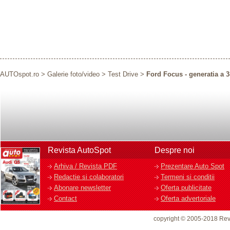
AUTOspot.ro
>
Galerie foto/video
>
Test Drive
>
Ford Focus - generatia a 3
Revista AutoSpot
Despre noi
Arhiva / Revista PDF
Prezentare Auto Spot
Redactie si colaboratori
Termeni si conditii
Abonare newsletter
Oferta publicitate
Contact
Oferta advertoriale
copyright © 2005-2018 Rev