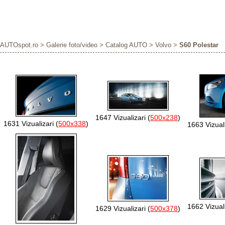
AUTOspot.ro
>
Galerie foto/video
>
Catalog AUTO
>
Volvo
>
S60 Polestar
1647 Vizualizari (
500x238
)
1631 Vizualizari (
500x338
)
1663 Vizuali
1662 Vizuali
1629 Vizualizari (
500x378
)