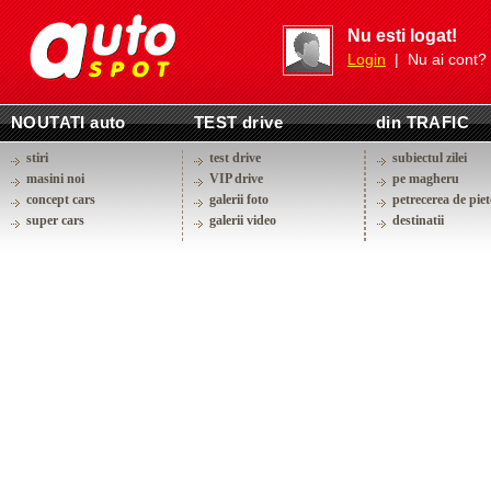
Nu esti logat!
Login
| Nu ai cont?
NOUTATI auto
TEST drive
din TRAFIC
stiri
test drive
subiectul zilei
masini noi
VIP drive
pe magheru
concept cars
galerii foto
petrecerea de piet
super cars
galerii video
destinatii