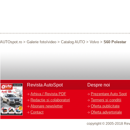
AUTOspot.ro
>
Galerie foto/video
>
Catalog AUTO
>
Volvo
>
S60 Polestar
Revista AutoSpot
Despre noi
Arhiva / Revista PDF
Prezentare Auto Spot
Redactie si colaboratori
Termeni si conditii
Abonare newsletter
Oferta publicitate
Contact
Oferta advertoriale
copyright © 2005-2018 Rev