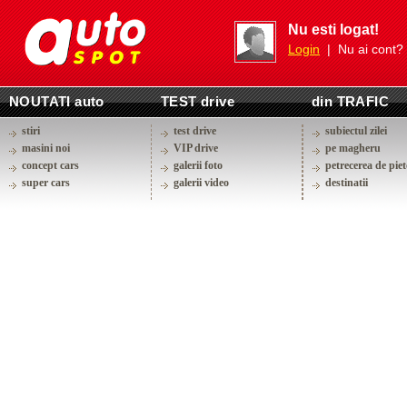
Nu esti logat!
Login
| Nu ai cont?
NOUTATI auto
TEST drive
din TRAFIC
stiri
test drive
subiectul zilei
masini noi
VIP drive
pe magheru
concept cars
galerii foto
petrecerea de piet
super cars
galerii video
destinatii