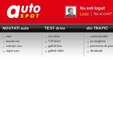
Nu esti logat!
Login
| Nu ai cont?
NOUTATI auto
TEST drive
din TRAFIC
stiri
test drive
subiectul zilei
masini noi
VIP drive
pe magheru
concept cars
galerii foto
petrecerea de piet
super cars
galerii video
destinatii