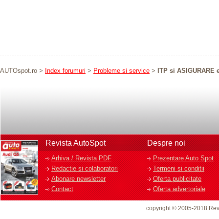
AUTOspot.ro
>
Index forumuri
>
Probleme si service
>
ITP si ASIGURARE e
Revista AutoSpot
Despre noi
Arhiva / Revista PDF
Prezentare Auto Spot
Redactie si colaboratori
Termeni si conditii
Abonare newsletter
Oferta publicitate
Contact
Oferta advertoriale
copyright © 2005-2018 Rev