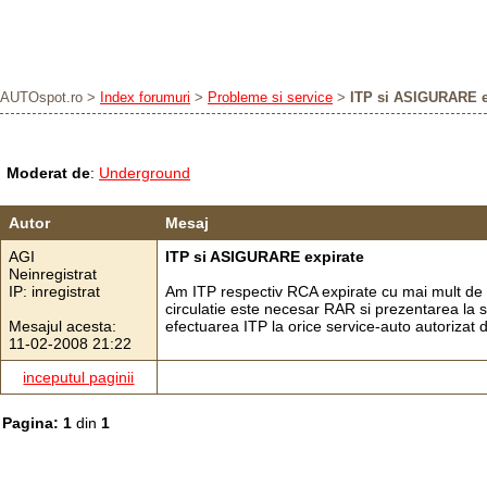
AUTOspot.ro
>
Index forumuri
>
Probleme si service
>
ITP si ASIGURARE e
Moderat de
:
Underground
Autor
Mesaj
AGI
ITP si ASIGURARE expirate
Neinregistrat
IP: inregistrat
Am ITP respectiv RCA expirate cu mai mult de 3
circulatie este necesar RAR si prezentarea la se
Mesajul acesta:
efectuarea ITP la orice service-auto autorizat d
11-02-2008 21:22
inceputul paginii
Pagina: 1
din
1