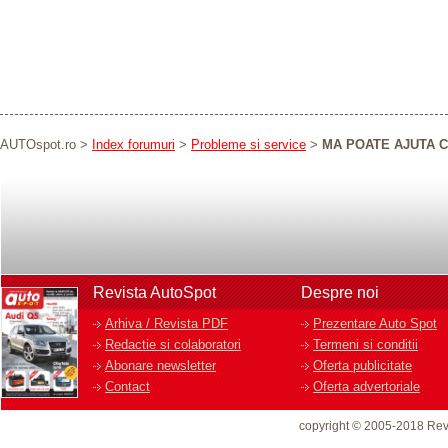
AUTOspot.ro
>
Index forumuri
>
Probleme si service
>
MA POATE AJUTA C
Revista AutoSpot
Despre noi
Arhiva / Revista PDF
Prezentare Auto Spot
Redactie si colaboratori
Termeni si conditii
Abonare newsletter
Oferta publicitate
Contact
Oferta advertoriale
copyright © 2005-2018 Rev