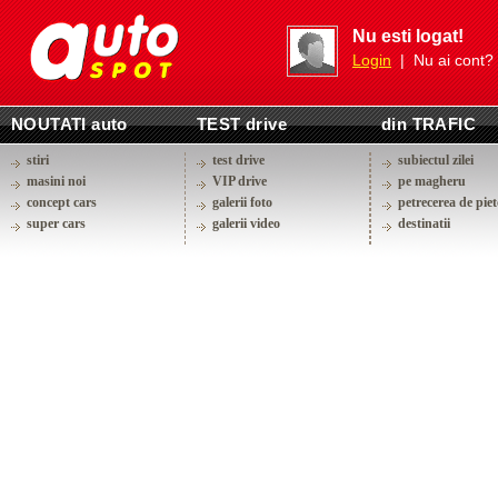
Nu esti logat!
Login
| Nu ai cont?
NOUTATI auto
TEST drive
din TRAFIC
stiri
test drive
subiectul zilei
masini noi
VIP drive
pe magheru
concept cars
galerii foto
petrecerea de piet
super cars
galerii video
destinatii