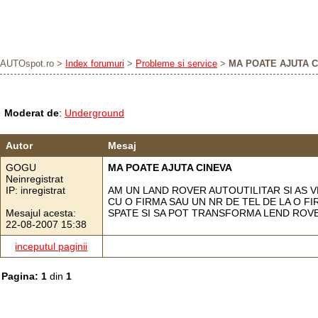
AUTOspot.ro
>
Index forumuri
>
Probleme si service
>
MA POATE AJUTA C
Moderat de
:
Underground
Autor
Mesaj
GOGU
MA POATE AJUTA CINEVA
Neinregistrat
IP: inregistrat
AM UN LAND ROVER AUTOUTILITAR SI AS V
CU O FIRMA SAU UN NR DE TEL DE LA O FI
Mesajul acesta:
SPATE SI SA POT TRANSFORMA LEND ROV
22-08-2007 15:38
inceputul paginii
Pagina: 1
din
1