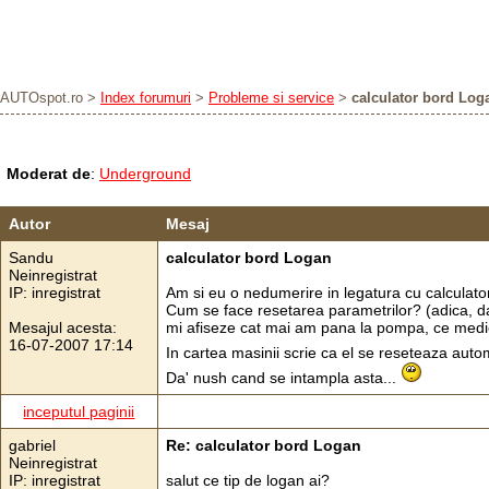
AUTOspot.ro
>
Index forumuri
>
Probleme si service
>
calculator bord Log
Moderat de
:
Underground
Autor
Mesaj
Sandu
calculator bord Logan
Neinregistrat
IP: inregistrat
Am si eu o nedumerire in legatura cu calculato
Cum se face resetarea parametrilor? (adica, d
Mesajul acesta:
mi afiseze cat mai am pana la pompa, ce medie 
16-07-2007 17:14
In cartea masinii scrie ca el se reseteaza aut
Da' nush cand se intampla asta...
inceputul paginii
gabriel
Re: calculator bord Logan
Neinregistrat
IP: inregistrat
salut ce tip de logan ai?