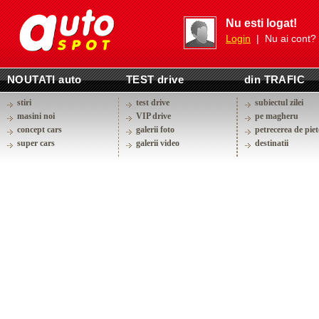
Nu esti logat!
Login
| Nu ai cont?
NOUTATI auto
TEST drive
din TRAFIC
stiri
test drive
subiectul zilei
masini noi
VIP drive
pe magheru
concept cars
galerii foto
petrecerea de piet
super cars
galerii video
destinatii