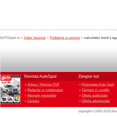
AUTOspot.ro
>
Index forumuri
>
Probleme si service
>
calculator bord Log
Revista AutoSpot
Despre noi
Arhiva / Revista PDF
Prezentare Auto Spot
Redactie si colaboratori
Termeni si conditii
Abonare newsletter
Oferta publicitate
Contact
Oferta advertoriale
copyright © 2005-2018 Rev