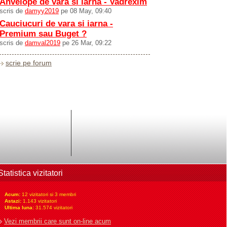
Anvelope de vara si iarna - Vadrexim
scris de
damyy2019
pe 08 May, 09:40
Cauciucuri de vara si iarna -
Premium sau Buget ?
scris de
damval2019
pe 26 Mar, 09:22
scrie pe forum
Statistica vizitatori
Acum:
12 vizitatori si 3 membri
Astazi:
1.143 vizitatori
Ultima luna:
31.574 vizitatori
Vezi membrii care sunt on-line acum