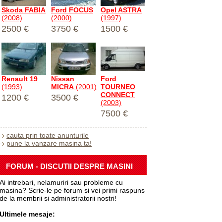
Skoda FABIA
Ford FOCUS
Opel ASTRA
(2008)
(2000)
(1997)
2500 €
3750 €
1500 €
Renault 19
Nissan
Ford
(1993)
MICRA
(2001)
TOURNEO
CONNECT
1200 €
3500 €
(2003)
7500 €
cauta prin toate anunturile
pune la vanzare masina ta!
FORUM - DISCUTII DESPRE MASINI
Ai intrebari, nelamuriri sau probleme cu
masina? Scrie-le pe forum si vei primi raspuns
de la membrii si administratorii nostri!
Ultimele mesaje: