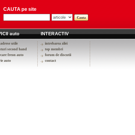
CAUTA pe site
ICII auto
INTERACTIV
adrese utile
intrebarea zilei
turi second hand
top membri
rcare freon auto
forum de discutii
ie auto
contact