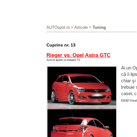
AUTOspot.ro
>
Articole
>
Tuning
Cuprins nr. 13
Rieger vs. Opel Astra GTC
Articol aparut in numarul 13
Ai un Op
cã îi li
chiar şi
trebuie 
casei, 
15132
Vizuali