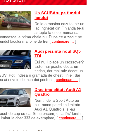
HOT STUFF
Un SCUBAru pe fundul
lacului
De la o masina cazuta intr-un
lac inghetat din Finlanda te-ai
astepta la orice, numai sa
porneasca la prima cheie nu. Dupa ce a zacut pe
fundul lacului mai bine de trei
[
continuare ...
]
Audi prezinta noul SQ5
TDI
Cui nu ii place un crossover?
Este mai practic decat un
sedan, dar mai mic decat un
SUV. Poti indesa o gramada de chestii in el, dar
nu ai nevoie de inca doi prieteni
[
continuare ...
]
Drac-impielitat: Audi A1
Quattro
Nemtii de la Sport Auto au
pus mana pe editia limitata
Audi A1 Quattro si si-au
facut de cap cu ea. Si nu oricum, ci la 257 km/h...
Limitat la doar 333 de exemplare,
[
continuare ...
]