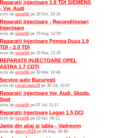
Reparatii injectoare 1.6 TDI SIEMENS
- Vw, Audi
scris de
victor56
pe 18 Oct, 10:34
Reparatii Injectoare - Reconditionari
Injectoare
scris de
victor56
pe 23 Aug, 12:30
Reparatii Injectoare Pompa Duza 1.9
TDI - 2.0 TDI
scris de
victor56
pe 15 Nov, 12:25
REPARATII INJECTOARE OPEL
ASTRA 1.7 CDTI
scris de
victor56
pe 30 Mar, 10:46
Service auto Bucuresti
scris de
cezarculetu78
pe 30 Jul, 10:47
Reparatii injectoare Vw, Audi, Skoda,
Seat
scris de
victor56
pe 07 Jul, 11:17
Reparatii Injectoare Logan 1.5 DCI
scris de
victor56
pe 23 Apr, 09:12
Jante din aliaj si tabla - Vadrexim
scris de
damyy2019
pe 08 May, 09:40