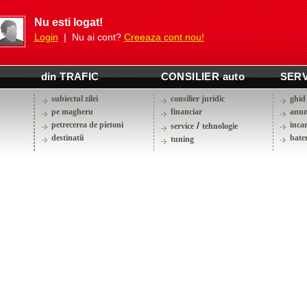
Nu esti logat!
Login
| Nu ai cont?
Creeaza cont nou!
din TRAFIC
CONSILIER auto
SERV
subiectul zilei
consilier juridic
ghid 
pe magheru
financiar
anun
petrecerea de pietoni
/
inca
service
tehnologie
destinatii
bater
tuning