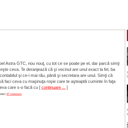
el Astra GTC, nou nouţ, cu tot ce se poate pe el, dar parcã simţi
pseşte ceva. Te deranjeazã cã şi vecinul are unul exact la fel, ba
 contabilul şi ce-i mai rãu, pânã şi secretara are unul. Simţi cã
sã faci ceva cu maşinuţa roşie care te aşteaptã cuminte în faţa
ceva care s-o facã cu
[
continuare ...
]
zari |
17
comentarii