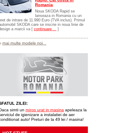
Rapid. Cat costa in
Romania
Noua SKODA Rapid se
lanseaza in Romania cu un
pret de intrare de 11.990 Euro (TVA inclus). Primul
automobil SKODA care se inscrie in noua linie de
design a marcii va
[
continuare ...
]
mai multe modele noi...
SFATUL ZILEI:
Daca simti un
miros urat in masina
apeleaza la
serviciul de igienizare a instalatiei de aer
conditionat auto! Preturi de la 49 lei / masina!