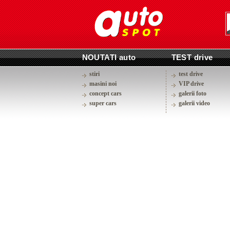
NOUTATI auto
TEST drive
stiri
test drive
masini noi
VIP drive
concept cars
galerii foto
super cars
galerii video