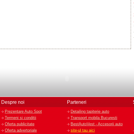
Despre noi
Parteneri
Prezentare Auto Spot
Detailing tapiterie auto
Termeni si conditii
Transport mobila Bucuresti
Oferta publicitate
BestAutoVest - Accesorii auto
Oferta advertoriale
site-ul tau aici