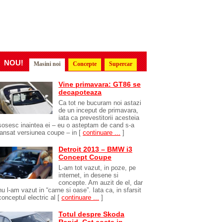
NOU!
Masini noi
Concepte
Supercar
Vine primavara: GT86 se
decapoteaza
Ca tot ne bucuram noi astazi
de un inceput de primavara,
iata ca prevestitorii acesteia
sosesc inaintea ei – eu o asteptam de cand s-a
lansat versiunea coupe – in
[
continuare ...
]
Detroit 2013 – BMW i3
Concept Coupe
L-am tot vazut, in poze, pe
internet, in desene si
concepte. Am auzit de el, dar
nu l-am vazut in “carne si oase”. Iata ca, in sfarsit
conceptul electric al
[
continuare ...
]
Totul despre Skoda