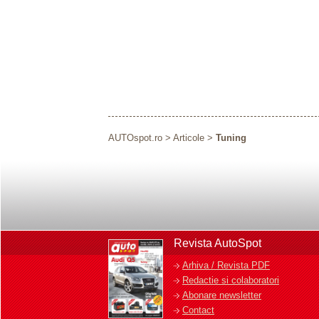
AUTOspot.ro
>
Articole
>
Tuning
Revista AutoSpot
Arhiva / Revista PDF
Redactie si colaboratori
Abonare newsletter
Contact