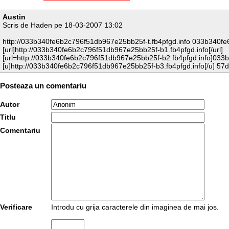
Austin
Scris de Haden pe 18-03-2007 13:02
http://033b340fe6b2c796f51db967e25bb25f-t.fb4pfgd.info 033b340
[url]http://033b340fe6b2c796f51db967e25bb25f-b1.fb4pfgd.info[/url]
[url=http://033b340fe6b2c796f51db967e25bb25f-b2.fb4pfgd.info]033
[u]http://033b340fe6b2c796f51db967e25bb25f-b3.fb4pfgd.info[/u] 
Posteaza un comentariu
Autor
Titlu
Comentariu
Verificare
Introdu cu grija caracterele din imaginea de mai jos.