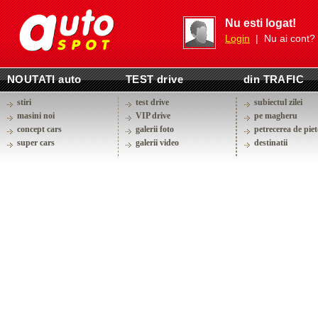
Nu esti logat!
Login
| Nu ai cont?
NOUTATI auto
TEST drive
din TRAFIC
stiri
test drive
subiectul zilei
masini noi
VIP drive
pe magheru
concept cars
galerii foto
petrecerea de piet
super cars
galerii video
destinatii