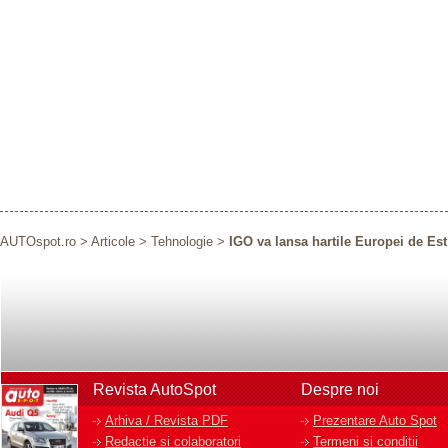
AUTOspot.ro
>
Articole
>
Tehnologie
>
IGO va lansa hartile Europei de Est
Revista AutoSpot
Despre noi
Arhiva / Revista PDF
Prezentare Auto Spot
Redactie si colaboratori
Termeni si conditii