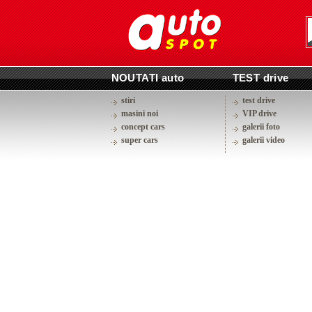
NOUTATI auto
TEST drive
stiri
test drive
masini noi
VIP drive
concept cars
galerii foto
super cars
galerii video