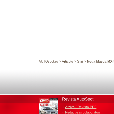
AUTOspot.ro
>
Articole
>
Stiri
>
Noua Mazda MX-3
Revista AutoSpot
Arhiva / Revista PDF
Redactie si colaboratori