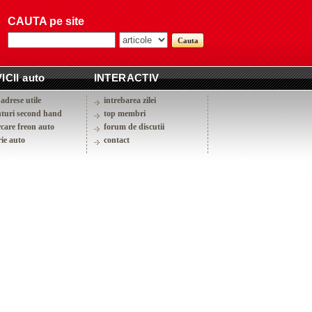
CAUTA pe site
ICII auto
INTERACTIV
adrese utile
intrebarea zilei
turi second hand
top membri
rcare freon auto
forum de discutii
ie auto
contact