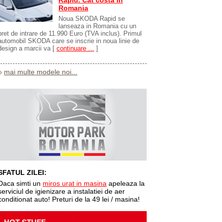
Rapid. Cat costa in
Romania
Noua SKODA Rapid se
lanseaza in Romania cu un
pret de intrare de 11.990 Euro (TVA inclus). Primul
automobil SKODA care se inscrie in noua linie de
design a marcii va
[
continuare ...
]
mai multe modele noi...
SFATUL ZILEI:
Daca simti un
miros urat in masina
apeleaza la
serviciul de igienizare a instalatiei de aer
conditionat auto! Preturi de la 49 lei / masina!