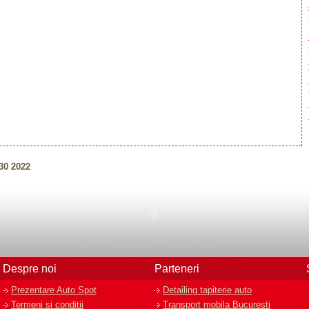
0 2022
Despre noi
Parteneri
Prezentare Auto Spot
Detailing tapiterie auto
Termeni si conditii
Transport mobila Bucuresti