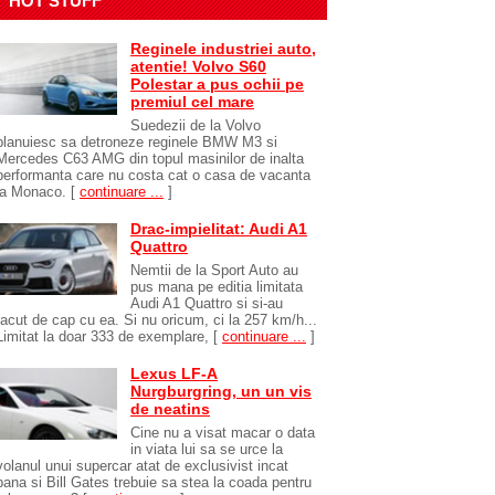
HOT STUFF
Reginele industriei auto,
atentie! Volvo S60
Polestar a pus ochii pe
premiul cel mare
Suedezii de la Volvo
planuiesc sa detroneze reginele BMW M3 si
Mercedes C63 AMG din topul masinilor de inalta
performanta care nu costa cat o casa de vacanta
la Monaco.
[
continuare ...
]
Drac-impielitat: Audi A1
Quattro
Nemtii de la Sport Auto au
pus mana pe editia limitata
Audi A1 Quattro si si-au
facut de cap cu ea. Si nu oricum, ci la 257 km/h...
Limitat la doar 333 de exemplare,
[
continuare ...
]
Lexus LF-A
Nurgburgring, un un vis
de neatins
Cine nu a visat macar o data
in viata lui sa se urce la
volanul unui supercar atat de exclusivist incat
pana si Bill Gates trebuie sa stea la coada pentru