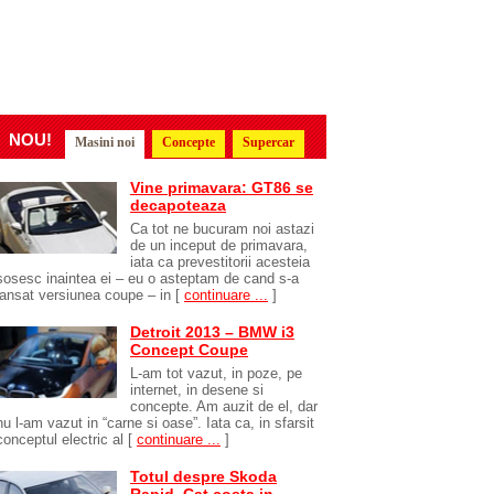
NOU!
Masini noi
Concepte
Supercar
Vine primavara: GT86 se
decapoteaza
Ca tot ne bucuram noi astazi
de un inceput de primavara,
iata ca prevestitorii acesteia
sosesc inaintea ei – eu o asteptam de cand s-a
lansat versiunea coupe – in
[
continuare ...
]
Detroit 2013 – BMW i3
Concept Coupe
L-am tot vazut, in poze, pe
internet, in desene si
concepte. Am auzit de el, dar
nu l-am vazut in “carne si oase”. Iata ca, in sfarsit
conceptul electric al
[
continuare ...
]
Totul despre Skoda