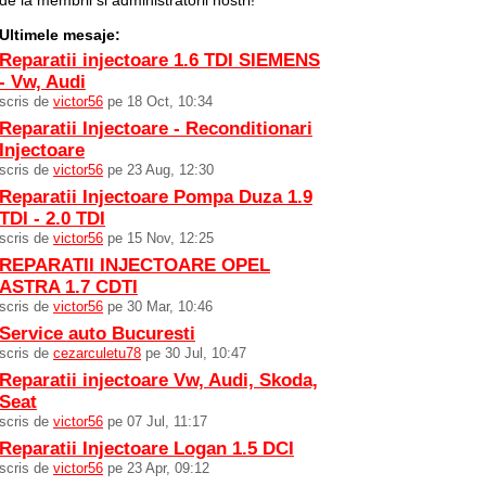
de la membrii si administratorii nostri!
Ultimele mesaje:
Reparatii injectoare 1.6 TDI SIEMENS
- Vw, Audi
scris de
victor56
pe 18 Oct, 10:34
Reparatii Injectoare - Reconditionari
Injectoare
scris de
victor56
pe 23 Aug, 12:30
Reparatii Injectoare Pompa Duza 1.9
TDI - 2.0 TDI
scris de
victor56
pe 15 Nov, 12:25
REPARATII INJECTOARE OPEL
ASTRA 1.7 CDTI
scris de
victor56
pe 30 Mar, 10:46
Service auto Bucuresti
scris de
cezarculetu78
pe 30 Jul, 10:47
Reparatii injectoare Vw, Audi, Skoda,
Seat
scris de
victor56
pe 07 Jul, 11:17
Reparatii Injectoare Logan 1.5 DCI
scris de
victor56
pe 23 Apr, 09:12