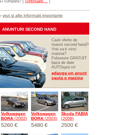
a-l cumpara?
[
continuare ...
]
vezi si alte informatii importante
ANUNTURI SECOND HAND
Cauti oferte de
masini second hand?
Vrei sa-ti vinzi
masina?
Foloseste GRATUIT
baza de date
AUTOspot.ro!
adauga un anunt
cauta o masina
Volkswagen
Volkswagen
Skoda FABIA
BORA
(2002)
BORA
(2003)
(2008)
5260 €
5480 €
2500 €