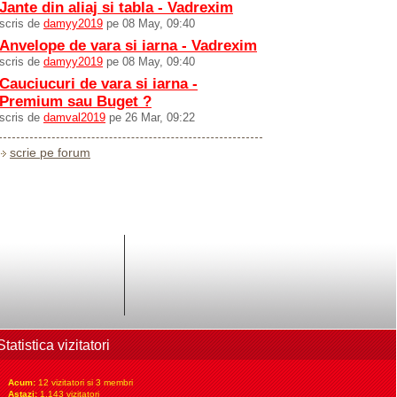
Jante din aliaj si tabla - Vadrexim
scris de
damyy2019
pe 08 May, 09:40
Anvelope de vara si iarna - Vadrexim
scris de
damyy2019
pe 08 May, 09:40
Cauciucuri de vara si iarna -
Premium sau Buget ?
scris de
damval2019
pe 26 Mar, 09:22
scrie pe forum
Statistica vizitatori
Acum:
12 vizitatori si 3 membri
Astazi:
1.143 vizitatori