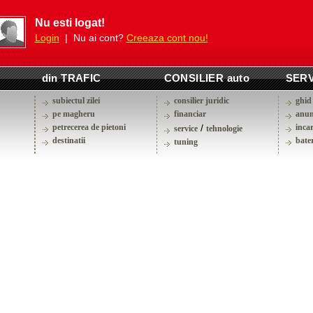
Nu esti logat!
Login
| Nu ai cont?
Creeaza cont nou!
din TRAFIC
CONSILIER auto
SERV
subiectul zilei
consilier juridic
ghid 
pe magheru
financiar
anun
petrecerea de pietoni
/
inca
service
tehnologie
destinatii
bater
tuning