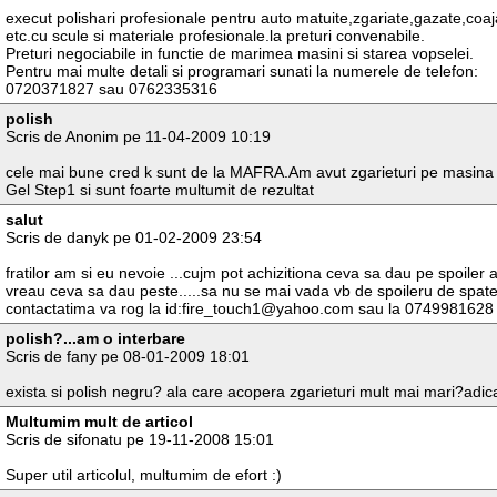
execut polishari profesionale pentru auto matuite,zgariate,gazate,coaj
etc.cu scule si materiale profesionale.la preturi convenabile.
Preturi negociabile in functie de marimea masini si starea vopselei.
Pentru mai multe detali si programari sunati la numerele de telefon:
0720371827 sau 0762335316
polish
Scris de Anonim pe 11-04-2009 10:19
cele mai bune cred k sunt de la MAFRA.Am avut zgarieturi pe masina d
Gel Step1 si sunt foarte multumit de rezultat
salut
Scris de danyk pe 01-02-2009 23:54
fratilor am si eu nevoie ...cujm pot achizitiona ceva sa dau pe spoiler 
vreau ceva sa dau peste.....sa nu se mai vada vb de spoileru de spate 
contactatima va rog la id:fire_touch1@yahoo.com sau la 0749981628 
polish?...am o interbare
Scris de fany pe 08-01-2009 18:01
exista si polish negru? ala care acopera zgarieturi mult mai mari?adica
Multumim mult de articol
Scris de sifonatu pe 19-11-2008 15:01
Super util articolul, multumim de efort :)