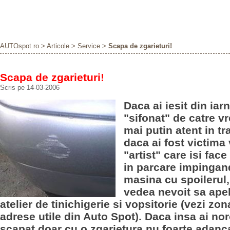
AUTOspot.ro
>
Articole
>
Service
>
Scapa de zgarieturi!
Scapa de zgarieturi!
Scris pe 14-03-2006
Daca ai iesit din iar
"sifonat" de catre v
mai putin atent in tr
daca ai fost victima
"artist" care isi face
in parcare impingan
masina cu spoilerul,
vedea nevoit sa apel
atelier de tinichigerie si vopsitorie (vezi zon
adrese utile din Auto Spot). Daca insa ai nor
scapat doar cu o zgarietura nu foarte adanca