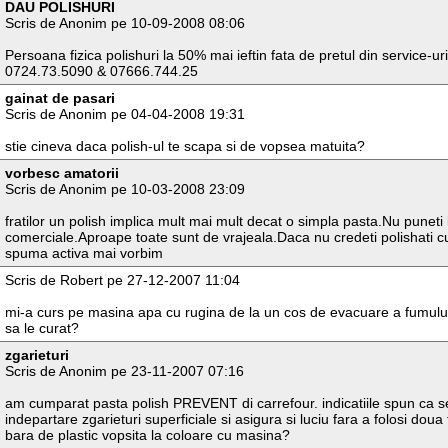
DAU POLISHURI
Scris de Anonim pe 10-09-2008 08:06
Persoana fizica polishuri la 50% mai ieftin fata de pretul din service-
0724.73.5090 & 07666.744.25
gainat de pasari
Scris de Anonim pe 04-04-2008 19:31
stie cineva daca polish-ul te scapa si de vopsea matuita?
vorbesc amatorii
Scris de Anonim pe 10-03-2008 23:09
fratilor un polish implica mult mai mult decat o simpla pasta.Nu puneti b
comerciale.Aproape toate sunt de vrajeala.Daca nu credeti polishati cu
spuma activa mai vorbim
Scris de Robert pe 27-12-2007 11:04
mi-a curs pe masina apa cu rugina de la un cos de evacuare a fumului
sa le curat?
zgarieturi
Scris de Anonim pe 23-11-2007 07:16
am cumparat pasta polish PREVENT di carrefour. indicatiile spun ca s
indepartare zgarieturi superficiale si asigura si luciu fara a folosi doua 
bara de plastic vopsita la coloare cu masina?