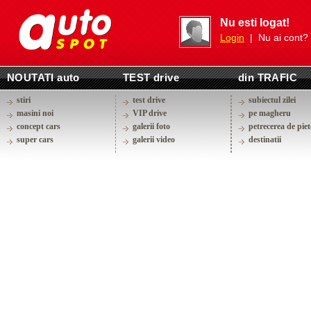
Nu esti logat!
Login
| Nu ai cont?
NOUTATI auto
TEST drive
din TRAFIC
stiri
test drive
subiectul zilei
masini noi
VIP drive
pe magheru
concept cars
galerii foto
petrecerea de piet
super cars
galerii video
destinatii