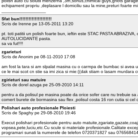
polish auto cu solutii menzerna ,3m,sonus,chimical guys,griots garage
echipament propriu ,deplasare l domiciliu sau la mine,preturi foarte
__________________
Sfat bun!!!!!!!!!!!!!!!!!!!!!
Scris de Irenne pe 13-05-2011 13:20
pt. toti patitii un polish foarte bun, ieftin este STAC PASTA ABRAZIVA
AUTOLUCIDANTE pasta.
sa va fut!!!!
zgarieturi
Scris de Anonim pe 08-11-2010 17:08
am fost la tara si am slpalat masina cu o carmpa de bumbac si avea un
ce le mai scot cn stie sa imi zica si mie:((dak stiam o lasam murdara 
zgirieturi sau matuire
Scris de dorel azuga pe 25-09-2010 14:11
pentru a da polisul pe masina poate da orice sofer care nu trebuie sa 
comert burete de bormasina sau flex ,polisul costa 16 ron cutia si cel 
Polishari auto profesionale Ploiesti
Scris de Spaghy pe 29-08-2010 19:46
Execut polishari profesionale pentru auto matuite,zgariate,gazate,coaj
vopsea,pete,luciu,etc.Cu scule si materiale profesionale.Calitate excep
programari sunati la numerele de telefon 0720371827 sau 07656841