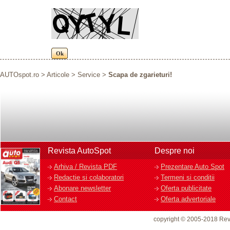
AUTOspot.ro
>
Articole
>
Service
>
Scapa de zgarieturi!
Revista AutoSpot
Despre noi
Arhiva / Revista PDF
Prezentare Auto Spot
Redactie si colaboratori
Termeni si conditii
Abonare newsletter
Oferta publicitate
Contact
Oferta advertoriale
copyright © 2005-2018 Rev