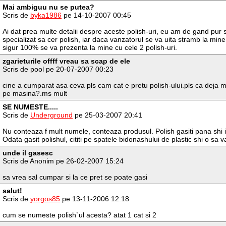
Mai ambiguu nu se putea?
Scris de
byka1986
pe 14-10-2007 00:45
Ai dat prea multe detalii despre aceste polish-uri, eu am de gand pur
specializat sa cer polish, iar daca vanzatorul se va uita stramb la mine, i
sigur 100% se va prezenta la mine cu cele 2 polish-uri.
zgarieturile offff vreau sa scap de ele
Scris de pool pe 20-07-2007 00:23
cine a cumparat asa ceva pls cam cat e pretu polish-ului.pls ca deja ma
pe masina?.ms mult
SE NUMESTE.....
Scris de
Underground
pe 25-03-2007 20:41
Nu conteaza f mult numele, conteaza produsul. Polish gasiti pana shi in
Odata gasit polishul, cititi pe spatele bidonashului de plastic shi o sa 
unde il gasesc
Scris de Anonim pe 26-02-2007 15:24
sa vrea sal cumpar si la ce pret se poate gasi
salut!
Scris de
yorgos85
pe 13-11-2006 12:18
cum se numeste polish`ul acesta? atat 1 cat si 2