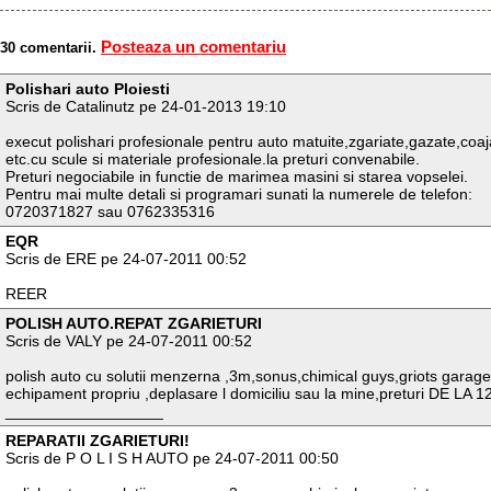
Posteaza un comentariu
30 comentarii.
Polishari auto Ploiesti
Scris de Catalinutz pe 24-01-2013 19:10
execut polishari profesionale pentru auto matuite,zgariate,gazate,coaj
etc.cu scule si materiale profesionale.la preturi convenabile.
Preturi negociabile in functie de marimea masini si starea vopselei.
Pentru mai multe detali si programari sunati la numerele de telefon:
0720371827 sau 0762335316
EQR
Scris de ERE pe 24-07-2011 00:52
REER
POLISH AUTO.REPAT ZGARIETURI
Scris de VALY pe 24-07-2011 00:52
polish auto cu solutii menzerna ,3m,sonus,chimical guys,griots garage
echipament propriu ,deplasare l domiciliu sau la mine,preturi DE LA
__________________
REPARATII ZGARIETURI!
Scris de P O L I S H AUTO pe 24-07-2011 00:50