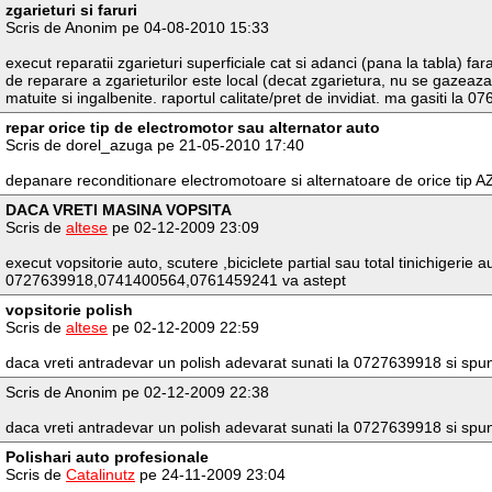
zgarieturi si faruri
Scris de Anonim pe 04-08-2010 15:33
execut reparatii zgarieturi superficiale cat si adanci (pana la tabla) f
de reparare a zgarieturilor este local (decat zgarietura, nu se gazeaza
matuite si ingalbenite. raportul calitate/pret de invidiat. ma gasiti la 
repar orice tip de electromotor sau alternator auto
Scris de dorel_azuga pe 21-05-2010 17:40
depanare reconditionare electromotoare si alternatoare de orice 
DACA VRETI MASINA VOPSITA
Scris de
altese
pe 02-12-2009 23:09
execut vopsitorie auto, scutere ,biciclete partial sau total tinichigerie a
0727639918,0741400564,0761459241 va astept
vopsitorie polish
Scris de
altese
pe 02-12-2009 22:59
daca vreti antradevar un polish adevarat sunati la 0727639918 si spun
Scris de Anonim pe 02-12-2009 22:38
daca vreti antradevar un polish adevarat sunati la 0727639918 si spun
Polishari auto profesionale
Scris de
Catalinutz
pe 24-11-2009 23:04