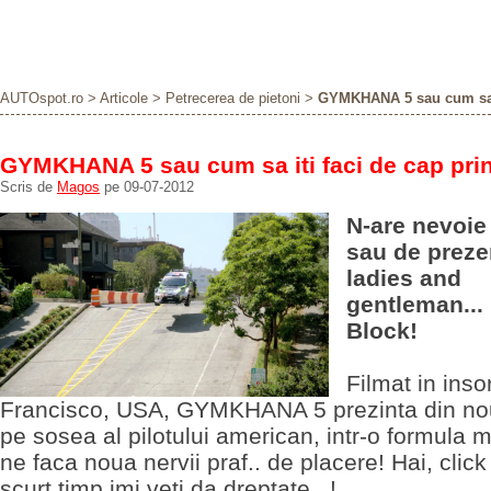
AUTOspot.ro
>
Articole
>
Petrecerea de pietoni
>
GYMKHANA 5 sau cum sa it
GYMKHANA 5 sau cum sa iti faci de cap pri
Scris de
Magos
pe 09-07-2012
N-are nevoie 
sau de preze
ladies and
gentleman...
Block!
Filmat in inso
Francisco, USA, GYMKHANA 5 prezinta din no
pe sosea al pilotului american, intr-o formula 
ne faca noua nervii praf.. de placere! Hai, click 
scurt timp imi veti da dreptate...!