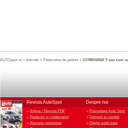
AUTOspot.ro
>
Articole
>
Petrecerea de pietoni
>
GYMKHANA 5 sau cum sa it
Revista AutoSpot
Despre noi
Arhiva / Revista PDF
Prezentare Auto Spot
Redactie si colaboratori
Termeni si conditii
Abonare newsletter
Oferta publicitate