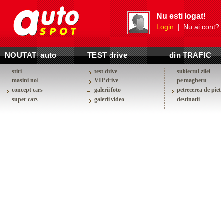
Nu esti logat!
Login
| Nu ai cont?
NOUTATI auto
TEST drive
din TRAFIC
stiri
test drive
subiectul zilei
masini noi
VIP drive
pe magheru
concept cars
galerii foto
petrecerea de piet
super cars
galerii video
destinatii