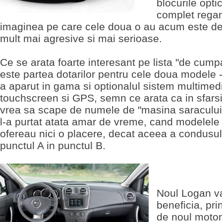
blocurile opti
complet regan
imaginea pe care cele doua o au acum este d
mult mai agresive si mai serioase.
Ce se arata foarte interesant pe lista "de cumpa
este partea dotarilor pentru cele doua modele - 
a aparut in gama si optionalul sistem multimed
touchscreen si GPS, semn ce arata ca in sfarsi
vrea sa scape de numele de "masina saraculu
l-a purtat atata amar de vreme, cand modelele
ofereau nici o placere, decat aceea a condusul
punctul A in punctul B.
Noul Logan v
beneficia, prin
de noul motor