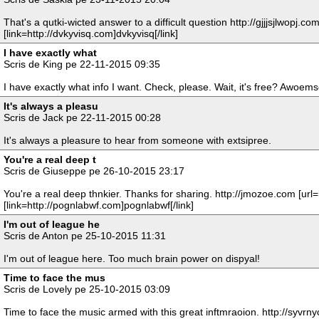
That's a qutki-wicted answer to a difficult question http://gjjjsjlwopj.com
[link=http://dvkyvisq.com]dvkyvisq[/link]
I have exactly what
Scris de King pe 22-11-2015 09:35
I have exactly what info I want. Check, please. Wait, it's free? Awoems
It's always a pleasu
Scris de Jack pe 22-11-2015 00:28
It's always a pleasure to hear from someone with extsipree.
You're a real deep t
Scris de Giuseppe pe 26-10-2015 23:17
You're a real deep thnkier. Thanks for sharing. http://jmozoe.com [url=
[link=http://pognlabwf.com]pognlabwf[/link]
I'm out of league he
Scris de Anton pe 25-10-2015 11:31
I'm out of league here. Too much brain power on dispyal!
Time to face the mus
Scris de Lovely pe 25-10-2015 03:09
Time to face the music armed with this great inftmraoion. http://syvrnyc