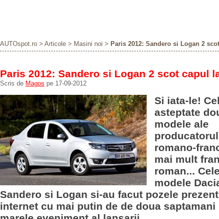
AUTOspot.ro
>
Articole
>
Masini noi
>
Paris 2012: Sandero si Logan 2 scot
Paris 2012: Sandero si Logan 2 scot capul l
Scris de
Magos
pe 17-09-2012
Si iata-le! C
asteptate do
modele ale
producatorul
romano-franc
mai mult fra
roman... Cel
modele Dacia
Sandero si Logan si-au facut pozele prezen
internet cu mai putin de de doua saptamani 
marele eveniment al lansarii.