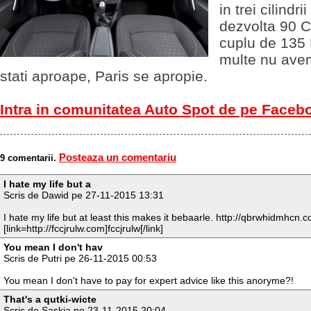
in trei cilindrii
dezvolta 90 C
cuplu de 135
multe nu ave
stati aproape, Paris se apropie.
Intra in comunitatea Auto Spot de pe Faceb
Posteaza un comentariu
9 comentarii.
I hate my life but a
Scris de Dawid pe 27-11-2015 13:31
I hate my life but at least this makes it bebaarle. http://qbrwhidmhcn.com
[link=http://fccjrulw.com]fccjrulw[/link]
You mean I don't hav
Scris de Putri pe 26-11-2015 00:53
You mean I don't have to pay for expert advice like this anoryme?!
That's a qutki-wicte
Scris de Saskia pe 23-11-2015 20:04