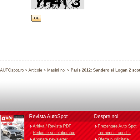
AUTOspot.ro
>
Articole
>
Masini noi
>
Paris 2012: Sandero si Logan 2 scot
Revista AutoSpot
Despre noi
Arhiva / Revista PDF
Prezentare Auto Spot
Redactie si colaboratori
Termeni si conditii
Abonare newsletter
Oferta publicitate