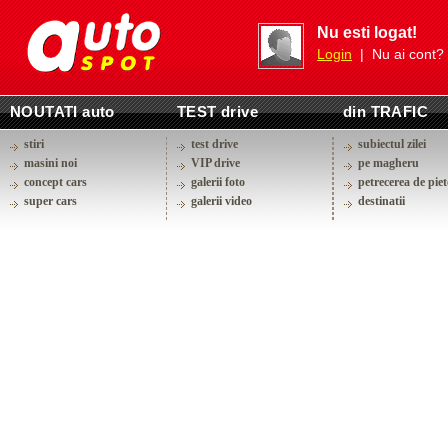
Nu esti logat!
Login
| Nu ai cont?
NOUTATI auto
TEST drive
din TRAFIC
stiri
test drive
subiectul zilei
masini noi
VIP drive
pe magheru
concept cars
galerii foto
petrecerea de piet
super cars
galerii video
destinatii