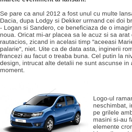
Se pare ca anul 2012 a fost unul cu multe lans
Dacia, dupa Lodgy si Dekker urmand cei doi br
- Logan si Sandero, ce beneficiaza de o imagin
noua. Oricat mi-ar placea sa le acuz si sa arat
rautacios, zicand in acelasi timp "aceeasi Mari
palarie", niet. Uite ca de data asta, inginerii r
francezi au facut o treaba buna. Cel putin la ni
design, intrucat alte detalii ne sunt ascunse in
moment.
Logo-ul rama
neschimbat, i
pe grilele am
masini si-au f
elemente cro