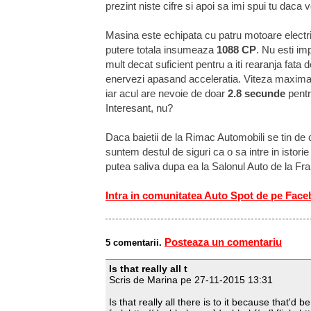
prezint niste cifre si apoi sa imi spui tu daca 
Masina este echipata cu patru motoare electri
putere totala insumeaza
1088 CP
. Nu esti i
mult decat suficient pentru a iti rearanja fata
enervezi apasand acceleratia. Viteza maxima e
iar acul are nevoie de doar
2.8 secunde
pentr
Interesant, nu?
Daca baietii de la Rimac Automobili se tin de
suntem destul de siguri ca o sa intre in istori
putea saliva dupa ea la Salonul Auto de la Fra
Intra in comunitatea Auto Spot de pe Fac
Posteaza un comentariu
5 comentarii.
Is that really all t
Scris de Marina pe 27-11-2015 13:31
Is that really all there is to it because that'd b