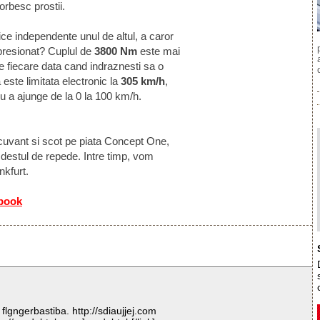
vorbesc prostii.
ce independente unul de altul, a caror
mpresionat? Cuplul de
3800 Nm
este mai
 de fiecare data cand indraznesti sa o
ste limitata electronic la
305 km/h
,
u a ajunge de la 0 la 100 km/h.
 cuvant si scot pe piata Concept One,
e destul de repede. Intre timp, vom
nkfurt.
ebook
e flgngerbastiba. http://sdiaujjej.com