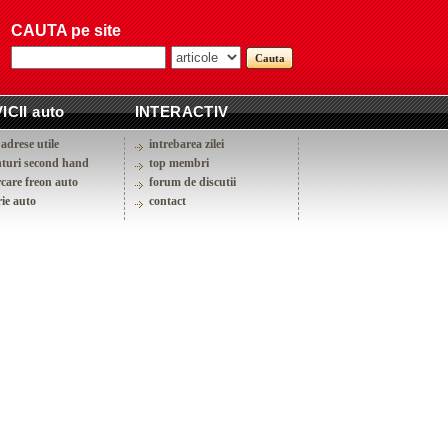
CAUTA pe site
ICII auto
INTERACTIV
adrese utile
intrebarea zilei
turi second hand
top membri
rcare freon auto
forum de discutii
ie auto
contact