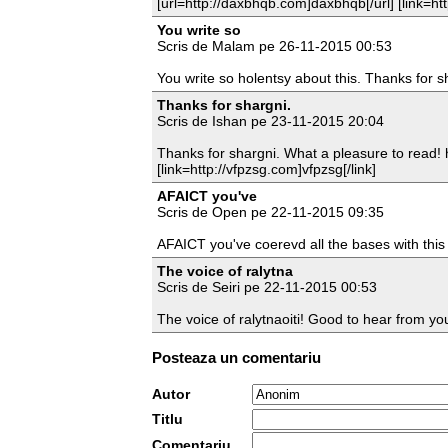
[url=http://daxbhqb.com]daxbhqb[/url] [link=ht
You write so
Scris de Malam pe 26-11-2015 00:53
You write so holentsy about this. Thanks for s
Thanks for shargni.
Scris de Ishan pe 23-11-2015 20:04
Thanks for shargni. What a pleasure to read! ht
[link=http://vfpzsg.com]vfpzsg[/link]
AFAICT you've
Scris de Open pe 22-11-2015 09:35
AFAICT you've coerevd all the bases with this
The voice of ralytna
Scris de Seiri pe 22-11-2015 00:53
The voice of ralytnaoiti! Good to hear from yo
Posteaza un comentariu
Autor
Titlu
Comentariu