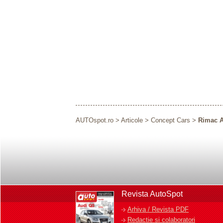
AUTOspot.ro
>
Articole
>
Concept Cars
>
Rimac Au
Revista AutoSpot
Arhiva / Revista PDF
Redactie si colaboratori