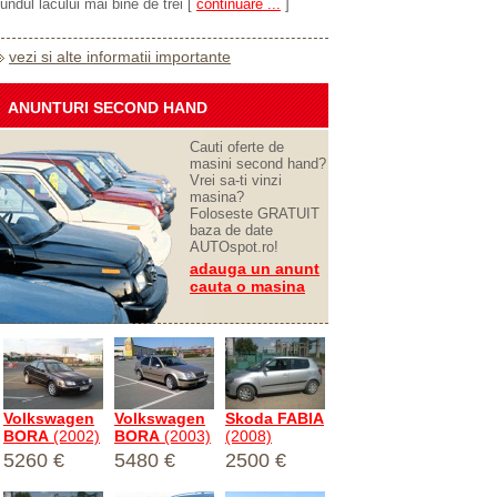
fundul lacului mai bine de trei
[
continuare ...
]
vezi si alte informatii importante
ANUNTURI SECOND HAND
Cauti oferte de
masini second hand?
Vrei sa-ti vinzi
masina?
Foloseste GRATUIT
baza de date
AUTOspot.ro!
adauga un anunt
cauta o masina
Volkswagen
Volkswagen
Skoda FABIA
BORA
(2002)
BORA
(2003)
(2008)
5260 €
5480 €
2500 €