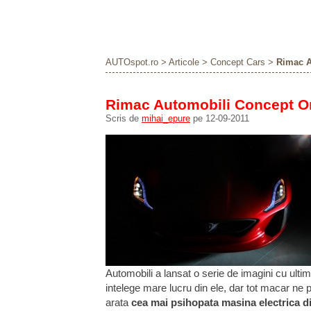
AUTOspot.ro
>
Articole
>
Concept Cars
>
Rimac Au
Rimac Automobili Concept One
Scris de
mihai_epure
pe 12-09-2011
Automobili a lansat o serie de imagini cu ult
intelege mare lucru din ele, dar tot macar ne
arata
cea mai psihopata masina electrica di