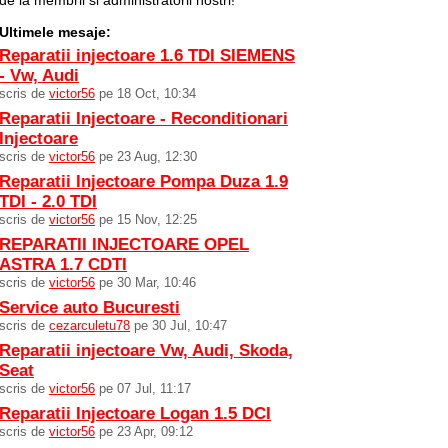
de la membrii si administratorii nostri!
Ultimele mesaje:
Reparatii injectoare 1.6 TDI SIEMENS
- Vw, Audi
scris de
victor56
pe 18 Oct, 10:34
Reparatii Injectoare - Reconditionari
Injectoare
scris de
victor56
pe 23 Aug, 12:30
Reparatii Injectoare Pompa Duza 1.9
TDI - 2.0 TDI
scris de
victor56
pe 15 Nov, 12:25
REPARATII INJECTOARE OPEL
ASTRA 1.7 CDTI
scris de
victor56
pe 30 Mar, 10:46
Service auto Bucuresti
scris de
cezarculetu78
pe 30 Jul, 10:47
Reparatii injectoare Vw, Audi, Skoda,
Seat
scris de
victor56
pe 07 Jul, 11:17
Reparatii Injectoare Logan 1.5 DCI
scris de
victor56
pe 23 Apr, 09:12