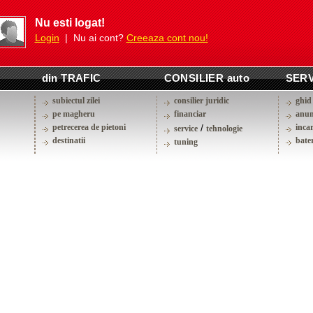
Nu esti logat!
Login
| Nu ai cont?
Creeaza cont nou!
din TRAFIC
CONSILIER auto
SERV
subiectul zilei
consilier juridic
ghid 
pe magheru
financiar
anun
petrecerea de pietoni
/
inca
service
tehnologie
destinatii
bater
tuning