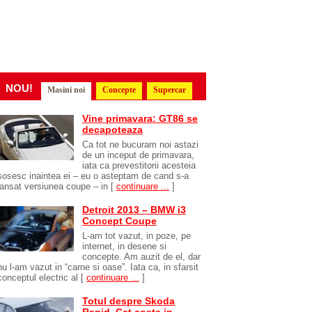
NOU!
Masini noi
Concepte
Supercar
Vine primavara: GT86 se
decapoteaza
Ca tot ne bucuram noi astazi
de un inceput de primavara,
iata ca prevestitorii acesteia
sosesc inaintea ei – eu o asteptam de cand s-a
lansat versiunea coupe – in
[
continuare ...
]
Detroit 2013 – BMW i3
Concept Coupe
L-am tot vazut, in poze, pe
internet, in desene si
concepte. Am auzit de el, dar
nu l-am vazut in “carne si oase”. Iata ca, in sfarsit
conceptul electric al
[
continuare ...
]
Totul despre Skoda