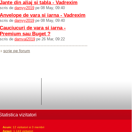
Jante din aliaj si tabla - Vadrexim
scris de
damyy2019
pe 08 May, 09:40
Anvelope de vara si iarna - Vadrexim
scris de
damyy2019
pe 08 May, 09:40
Cauciucuri de vara si iarna -
Premium sau Buget ?
scris de
damval2019
pe 26 Mar, 09:22
scrie pe forum
Statistica vizitatori
Acum:
12 vizitatori si 3 membri
Astazi:
1.143 vizitatori