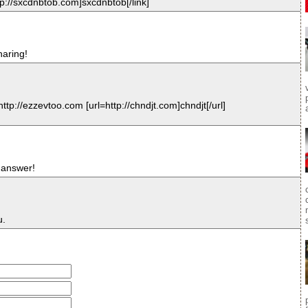
tp://sxcdnbtob.com]sxcdnbtob[/link]
haring!
tp://ezzevtoo.com [url=http://chndjt.com]chndjt[/url]
 answer!
u.