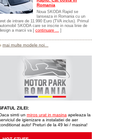
Rapid. Cat costa in
Romania
Noua SKODA Rapid se
lanseaza in Romania cu un
pret de intrare de 11.990 Euro (TVA inclus). Primul
automobil SKODA care se inscrie in noua linie de
design a marcii va
[
continuare ...
]
mai multe modele noi...
SFATUL ZILEI:
Daca simti un
miros urat in masina
apeleaza la
serviciul de igienizare a instalatiei de aer
conditionat auto! Preturi de la 49 lei / masina!