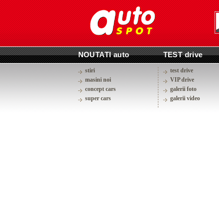
NOUTATI auto
TEST drive
stiri
test drive
masini noi
VIP drive
concept cars
galerii foto
super cars
galerii video