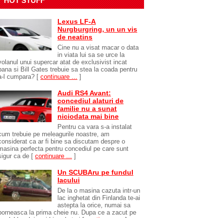
HOT STUFF
Lexus LF-A
Nurgburgring, un un vis
de neatins
Cine nu a visat macar o data
in viata lui sa se urce la
volanul unui supercar atat de exclusivist incat
pana si Bill Gates trebuie sa stea la coada pentru
a-l cumpara?
[
continuare ...
]
Audi RS4 Avant:
concediul alaturi de
familie nu a sunat
niciodata mai bine
Pentru ca vara s-a instalat
cum trebuie pe meleagurile noastre, am
considerat ca ar fi bine sa discutam despre o
masina perfecta pentru concediul pe care sunt
sigur ca de
[
continuare ...
]
Un SCUBAru pe fundul
lacului
De la o masina cazuta intr-un
lac inghetat din Finlanda te-ai
astepta la orice, numai sa
porneasca la prima cheie nu. Dupa ce a zacut pe