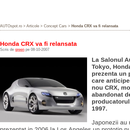
AUTOspot.ro
>
Articole
>
Concept Cars
>
Honda CRX va fi relansata
Honda CRX va fi relansata
Scris de
green
pe 08-10-2007
La Salonul A
Tokyo, Hond
prezenta un 
care anticip
nou CRX, mo
abandonat d
producatorul
1997.
Japonezii au
prezentat in 2006 la Los Angeles un prototip 