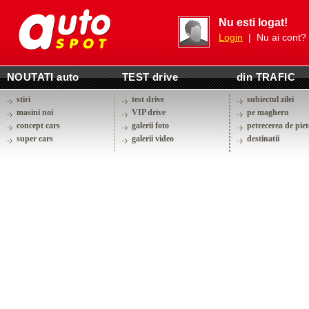
Nu esti logat!
Login
| Nu ai cont?
NOUTATI auto
TEST drive
din TRAFIC
stiri
test drive
subiectul zilei
masini noi
VIP drive
pe magheru
concept cars
galerii foto
petrecerea de piet
super cars
galerii video
destinatii