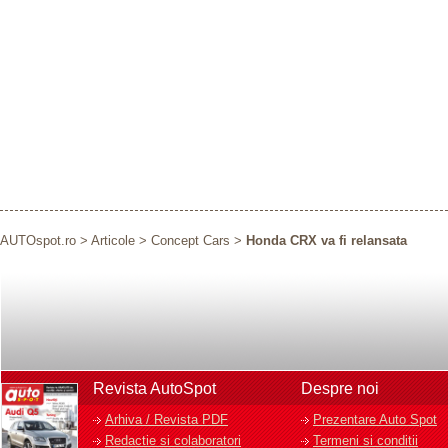
AUTOspot.ro
>
Articole
>
Concept Cars
>
Honda CRX va fi relansata
Revista AutoSpot
Despre noi
Arhiva / Revista PDF
Prezentare Auto Spot
Redactie si colaboratori
Termeni si conditii