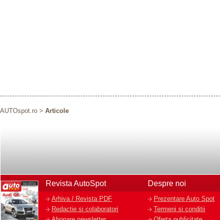
AUTOspot.ro
>
Articole
Revista AutoSpot
Despre noi
Arhiva / Revista PDF
Prezentare Auto Spot
Redactie si colaboratori
Termeni si conditii
Abonare newsletter
Oferta publicitate