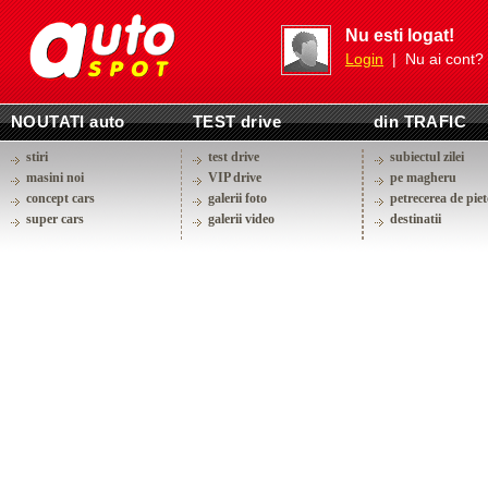
Nu esti logat!
Login
| Nu ai cont?
NOUTATI auto
TEST drive
din TRAFIC
stiri
test drive
subiectul zilei
masini noi
VIP drive
pe magheru
concept cars
galerii foto
petrecerea de piet
super cars
galerii video
destinatii