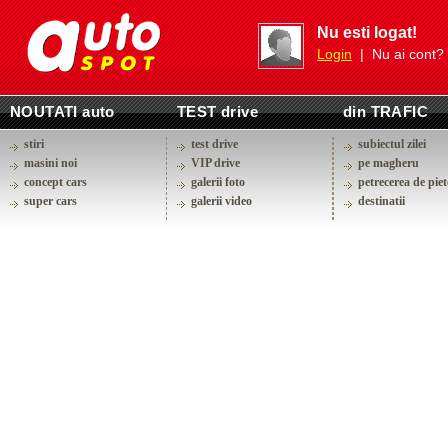
Nu esti logat!
Login
| Nu ai cont?
NOUTATI auto
TEST drive
din TRAFIC
stiri
test drive
subiectul zilei
masini noi
VIP drive
pe magheru
concept cars
galerii foto
petrecerea de piet
super cars
galerii video
destinatii