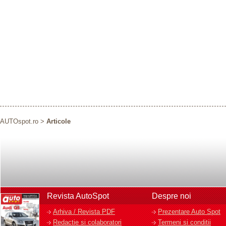
AUTOspot.ro
>
Articole
Revista AutoSpot
Despre noi
Arhiva / Revista PDF
Prezentare Auto Spot
Redactie si colaboratori
Termeni si conditii