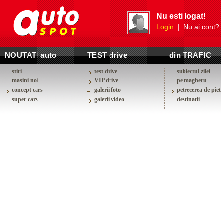
Nu esti logat!
Login
| Nu ai cont?
NOUTATI auto
TEST drive
din TRAFIC
stiri
test drive
subiectul zilei
masini noi
VIP drive
pe magheru
concept cars
galerii foto
petrecerea de piet
super cars
galerii video
destinatii