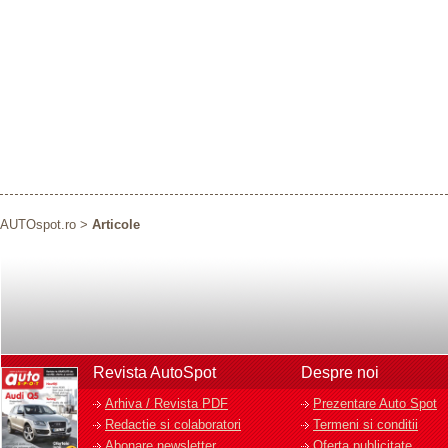
AUTOspot.ro
>
Articole
Revista AutoSpot
Despre noi
Arhiva / Revista PDF
Prezentare Auto Spot
Redactie si colaboratori
Termeni si conditii
Abonare newsletter
Oferta publicitate