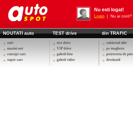
Nu esti logat!
Login
| Nu ai cont?
NOUTATI auto
TEST drive
din TRAFIC
stiri
test drive
subiectul zilei
masini noi
VIP drive
pe magheru
concept cars
galerii foto
petrecerea de piet
super cars
galerii video
destinatii