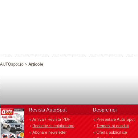
AUTOspot.ro
>
Articole
Revista AutoSpot
Despre noi
Arhiva / Revista PDF
Prezentare Auto Spot
Redactie si colaboratori
Termeni si conditii
Abonare newsletter
Oferta publicitate