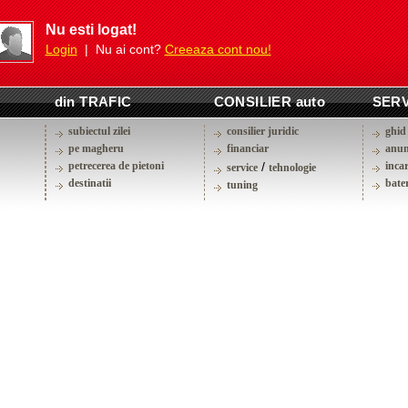
Nu esti logat!
Login
| Nu ai cont?
Creeaza cont nou!
din TRAFIC
CONSILIER auto
SERV
subiectul zilei
consilier juridic
ghid 
pe magheru
financiar
anun
petrecerea de pietoni
/
inca
service
tehnologie
destinatii
bater
tuning