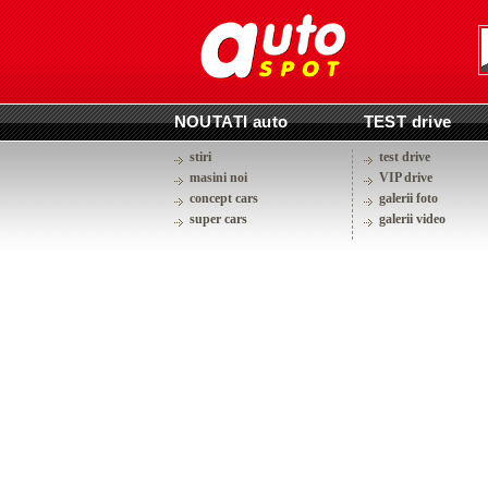
NOUTATI auto
TEST drive
stiri
test drive
masini noi
VIP drive
concept cars
galerii foto
super cars
galerii video