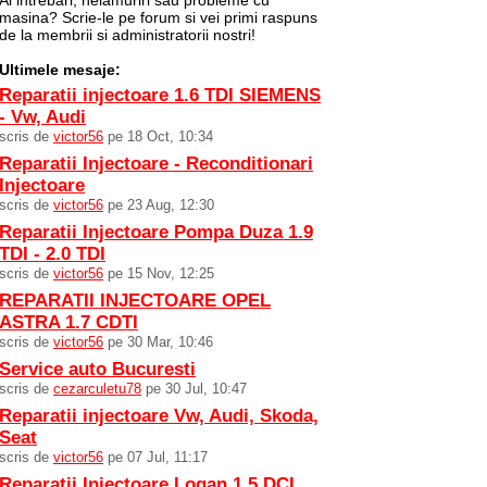
Ai intrebari, nelamuriri sau probleme cu
masina? Scrie-le pe forum si vei primi raspuns
de la membrii si administratorii nostri!
Ultimele mesaje:
Reparatii injectoare 1.6 TDI SIEMENS
- Vw, Audi
scris de
victor56
pe 18 Oct, 10:34
Reparatii Injectoare - Reconditionari
Injectoare
scris de
victor56
pe 23 Aug, 12:30
Reparatii Injectoare Pompa Duza 1.9
TDI - 2.0 TDI
scris de
victor56
pe 15 Nov, 12:25
REPARATII INJECTOARE OPEL
ASTRA 1.7 CDTI
scris de
victor56
pe 30 Mar, 10:46
Service auto Bucuresti
scris de
cezarculetu78
pe 30 Jul, 10:47
Reparatii injectoare Vw, Audi, Skoda,
Seat
scris de
victor56
pe 07 Jul, 11:17
Reparatii Injectoare Logan 1.5 DCI