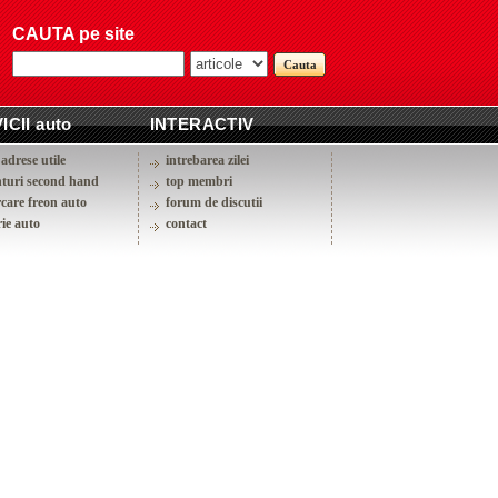
CAUTA pe site
ICII auto
INTERACTIV
adrese utile
intrebarea zilei
turi second hand
top membri
rcare freon auto
forum de discutii
ie auto
contact