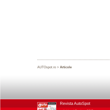
AUTOspot.ro
>
Articole
Revista AutoSpot