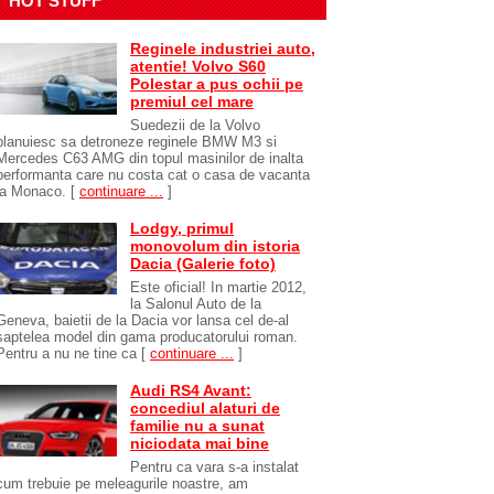
HOT STUFF
Reginele industriei auto,
atentie! Volvo S60
Polestar a pus ochii pe
premiul cel mare
Suedezii de la Volvo
planuiesc sa detroneze reginele BMW M3 si
Mercedes C63 AMG din topul masinilor de inalta
performanta care nu costa cat o casa de vacanta
la Monaco.
[
continuare ...
]
Lodgy, primul
monovolum din istoria
Dacia (Galerie foto)
Este oficial! In martie 2012,
la Salonul Auto de la
Geneva, baietii de la Dacia vor lansa cel de-al
saptelea model din gama producatorului roman.
Pentru a nu ne tine ca
[
continuare ...
]
Audi RS4 Avant:
concediul alaturi de
familie nu a sunat
niciodata mai bine
Pentru ca vara s-a instalat
cum trebuie pe meleagurile noastre, am