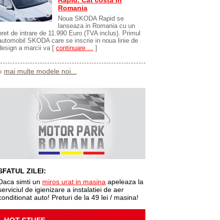
Rapid. Cat costa in
Romania
Noua SKODA Rapid se
lanseaza in Romania cu un
pret de intrare de 11.990 Euro (TVA inclus). Primul
automobil SKODA care se inscrie in noua linie de
design a marcii va
[
continuare ...
]
mai multe modele noi...
SFATUL ZILEI:
Daca simti un
miros urat in masina
apeleaza la
serviciul de igienizare a instalatiei de aer
conditionat auto! Preturi de la 49 lei / masina!