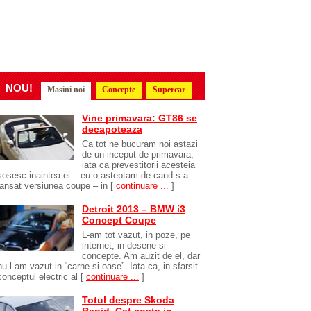
NOU!
Masini noi
Concepte
Supercar
Vine primavara: GT86 se
decapoteaza
Ca tot ne bucuram noi astazi
de un inceput de primavara,
iata ca prevestitorii acesteia
sosesc inaintea ei – eu o asteptam de cand s-a
lansat versiunea coupe – in
[
continuare ...
]
Detroit 2013 – BMW i3
Concept Coupe
L-am tot vazut, in poze, pe
internet, in desene si
concepte. Am auzit de el, dar
nu l-am vazut in “carne si oase”. Iata ca, in sfarsit
conceptul electric al
[
continuare ...
]
Totul despre Skoda