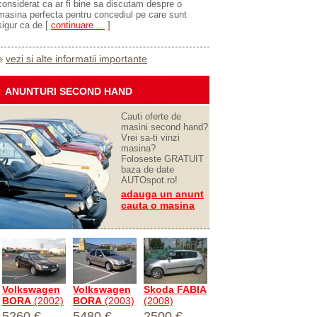
considerat ca ar fi bine sa discutam despre o
masina perfecta pentru concediul pe care sunt
sigur ca de
[
continuare ...
]
vezi si alte informatii importante
ANUNTURI SECOND HAND
Cauti oferte de
masini second hand?
Vrei sa-ti vinzi
masina?
Foloseste GRATUIT
baza de date
AUTOspot.ro!
adauga un anunt
cauta o masina
Volkswagen
Volkswagen
Skoda FABIA
BORA
(2002)
BORA
(2003)
(2008)
5260 €
5480 €
2500 €