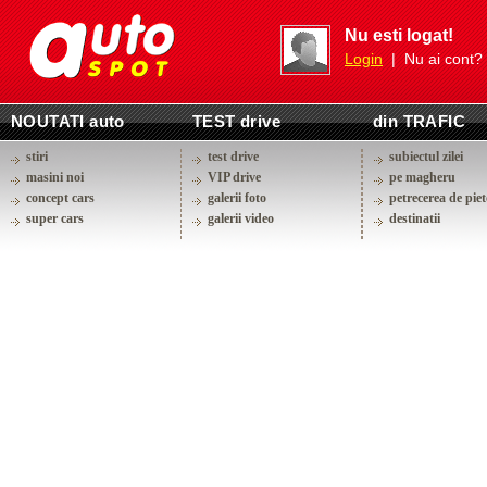
Nu esti logat!
Login
| Nu ai cont?
NOUTATI auto
TEST drive
din TRAFIC
stiri
test drive
subiectul zilei
masini noi
VIP drive
pe magheru
concept cars
galerii foto
petrecerea de piet
super cars
galerii video
destinatii