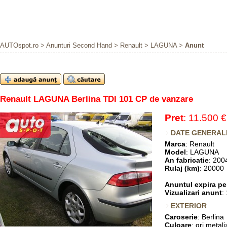
AUTOspot.ro
>
Anunturi Second Hand
>
Renault
>
LAGUNA
>
Anunt
Renault LAGUNA Berlina TDI 101 CP de vanzare
Pret
: 11.500 €
DATE GENERAL
Marca
: Renault
Model
: LAGUNA
An fabricatie
: 200
Rulaj (km)
: 20000
Anuntul expira pe
Vizualizari anunt
:
EXTERIOR
Caroserie
: Berlina
Culoare
: gri metali