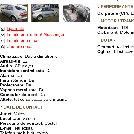
PERFORMANTE
Cai putere (CP)
: 1
MOTOR / TRANS
Motorizare
: TDI
Tipareste
Carburant
: Motori
Trimite prin Yahoo! Messenger
DOTARI
Trimite prin email
Cautare noua
Geamuri
: 4 electri
Oglinzi
: Electrice+
Climatizare
: Dublu climatronic
Airbag-uri
: 12
Audio
: CD player
Inchidere centralizata
: Da
Alarma
: Da
Faruri Xenon
: Da
Proiectoare
: Da
Vopsea metalizata
: Da
Computer de bord
: Da
Altele
: tot ce se poate pe o masina
DATE DE CONTACT
Judet
: Valcea
Localitate
: valcea
Persoana de contact
: Costel
E-mail
: Nu există.
Telefon mobil
: Nu există.