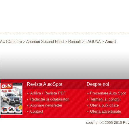
AUTOspot.ro
>
Anunturi Second Hand
>
Renault
>
LAGUNA
>
Anunt
Revista AutoSpot
Despre noi
Arhiva / Revista PDF
Prezentare Auto Spot
Redactie si colaboratori
Termeni si conditii
Abonare newsletter
Oferta publicitate
Contact
Oferta advertoriale
copyright © 2005-2018 Rev