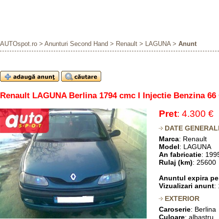
AUTOspot.ro
>
Anunturi Second Hand
>
Renault
>
LAGUNA
>
Anunt
Renault LAGUNA Berlina 1794 cmc I Injectie Benzina 66
Pret
: 4.300 €
DATE GENERAL
Marca
: Renault
Model
: LAGUNA
An fabricatie
: 199
Rulaj (km)
: 25600
Anuntul expira pe
Vizualizari anunt
:
EXTERIOR
Caroserie
: Berlina
Culoare
: albastru