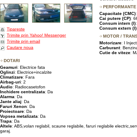
PERFORMANTE
Capacitate (CMC)
Cai putere (CP)
: 6
Consum intern (l)
Consum extern (l)
Tipareste
Trimite prin Yahoo! Messenger
MOTOR / TRANS
Trimite prin email
Motorizare
: I Inje
Cautare noua
Carburant
: Benzin
Cutie de viteze
: 
DOTARI
Geamuri
: Electrice fata
Oglinzi
: Electrice+incalzite
Climatizare
: Fara
Airbag-uri
: 2
Audio
: Radiocasetofon
Inchidere centralizata
: Da
Alarma
: Da
Jante aliaj
: Da
Faruri Xenon
: Da
Proiectoare
: Da
Vopsea metalizata
: Da
Trapa
: Da
Altele
: ABS,volan reglabil, scaune reglabile, faruri reglabile electric,
garaj.