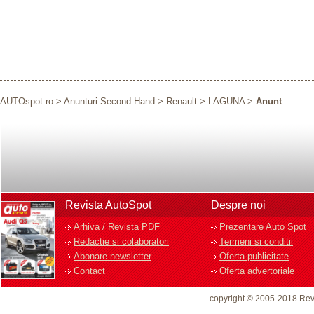
AUTOspot.ro
>
Anunturi Second Hand
>
Renault
>
LAGUNA
>
Anunt
Revista AutoSpot
Despre noi
Arhiva / Revista PDF
Prezentare Auto Spot
Redactie si colaboratori
Termeni si conditii
Abonare newsletter
Oferta publicitate
Contact
Oferta advertoriale
copyright © 2005-2018 Rev