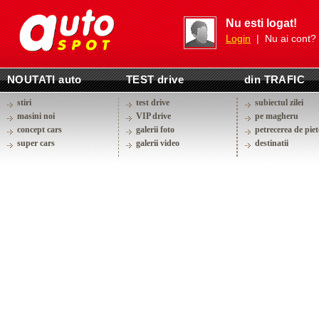
Nu esti logat!
Login
| Nu ai cont?
NOUTATI auto
TEST drive
din TRAFIC
stiri
test drive
subiectul zilei
masini noi
VIP drive
pe magheru
concept cars
galerii foto
petrecerea de piet
super cars
galerii video
destinatii