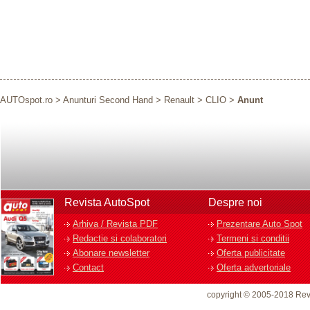
AUTOspot.ro
>
Anunturi Second Hand
>
Renault
>
CLIO
>
Anunt
Revista AutoSpot
Despre noi
Arhiva / Revista PDF
Prezentare Auto Spot
Redactie si colaboratori
Termeni si conditii
Abonare newsletter
Oferta publicitate
Contact
Oferta advertoriale
copyright © 2005-2018 Rev