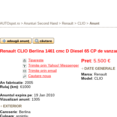
AUTOspot.ro
>
Anunturi Second Hand
>
Renault
>
CLIO
>
Anunt
Renault CLIO Berlina 1461 cmc D Diesel 65 CP de vanza
Tipareste
Pret
: 5.500 €
Trimite prin Yahoo! Messenger
DATE GENERALE
Trimite prin email
Marca
: Renault
Cautare noua
Model
: CLIO
An fabricatie
: 2005
Rulaj (km)
: 61000
Anuntul expira pe
: 19 Jan 2010
Vizualizari anunt
: 1305
EXTERIOR
Caroserie
: Berlina
Culoare
: argintiu