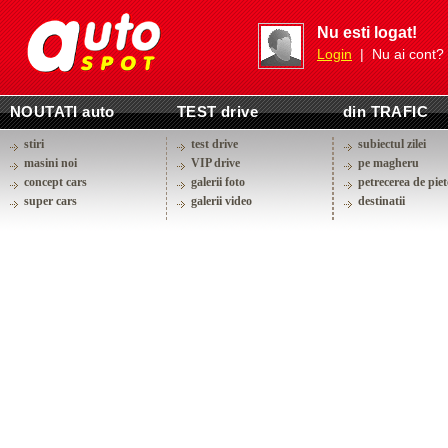
Nu esti logat!
Login
| Nu ai cont?
NOUTATI auto
TEST drive
din TRAFIC
stiri
test drive
subiectul zilei
masini noi
VIP drive
pe magheru
concept cars
galerii foto
petrecerea de piet
super cars
galerii video
destinatii