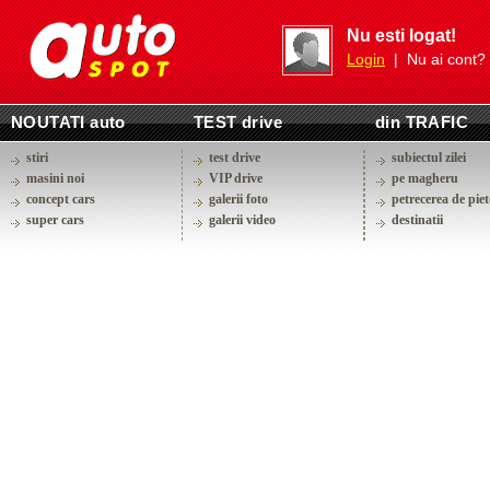
Nu esti logat!
Login
| Nu ai cont?
NOUTATI auto
TEST drive
din TRAFIC
stiri
test drive
subiectul zilei
masini noi
VIP drive
pe magheru
concept cars
galerii foto
petrecerea de piet
super cars
galerii video
destinatii