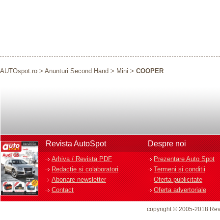
AUTOspot.ro
>
Anunturi Second Hand
>
Mini
>
COOPER
Revista AutoSpot
Despre noi
Arhiva / Revista PDF
Prezentare Auto Spot
Redactie si colaboratori
Termeni si conditii
Abonare newsletter
Oferta publicitate
Contact
Oferta advertoriale
copyright © 2005-2018 Rev