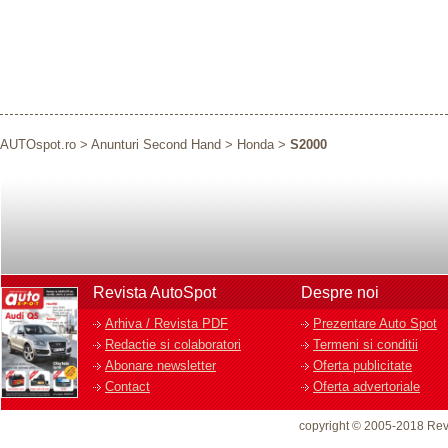
AUTOspot.ro
>
Anunturi Second Hand
>
Honda
>
S2000
Revista AutoSpot
Despre noi
Arhiva / Revista PDF
Prezentare Auto Spot
Redactie si colaboratori
Termeni si conditii
Abonare newsletter
Oferta publicitate
Contact
Oferta advertoriale
copyright © 2005-2018 Rev