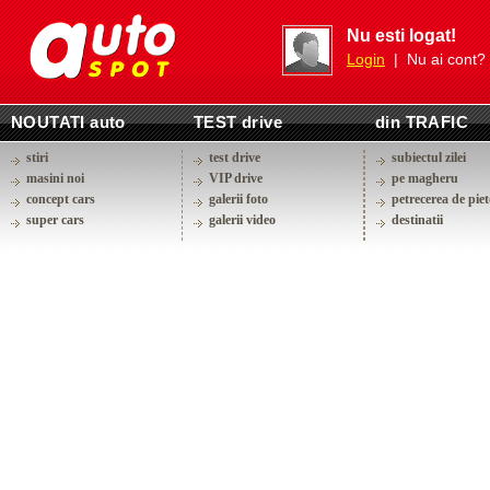
Nu esti logat!
Login
| Nu ai cont?
NOUTATI auto
TEST drive
din TRAFIC
stiri
test drive
subiectul zilei
masini noi
VIP drive
pe magheru
concept cars
galerii foto
petrecerea de piet
super cars
galerii video
destinatii