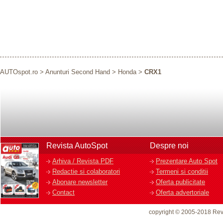
AUTOspot.ro
>
Anunturi Second Hand
>
Honda
>
CRX1
Revista AutoSpot
Despre noi
Arhiva / Revista PDF
Prezentare Auto Spot
Redactie si colaboratori
Termeni si conditii
Abonare newsletter
Oferta publicitate
Contact
Oferta advertoriale
copyright © 2005-2018 Rev