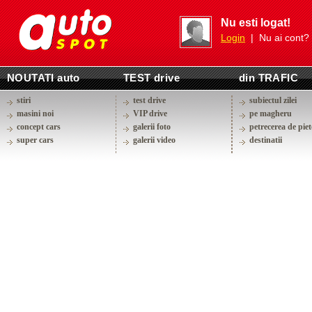
Nu esti logat!
Login
| Nu ai cont?
NOUTATI auto
TEST drive
din TRAFIC
stiri
test drive
subiectul zilei
masini noi
VIP drive
pe magheru
concept cars
galerii foto
petrecerea de piet
super cars
galerii video
destinatii