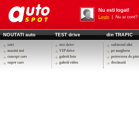
Nu esti logat!
Login
| Nu ai cont?
NOUTATI auto
TEST drive
din TRAFIC
stiri
test drive
subiectul zilei
masini noi
VIP drive
pe magheru
concept cars
galerii foto
petrecerea de piet
super cars
galerii video
destinatii