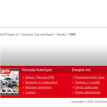
AUTOspot.ro
>
Anunturi Second Hand
>
Honda
>
CRX
Revista AutoSpot
Despre noi
Arhiva / Revista PDF
Prezentare Auto Spot
Redactie si colaboratori
Termeni si conditii
Abonare newsletter
Oferta publicitate
Contact
Oferta advertoriale
copyright © 2005-2018 Rev