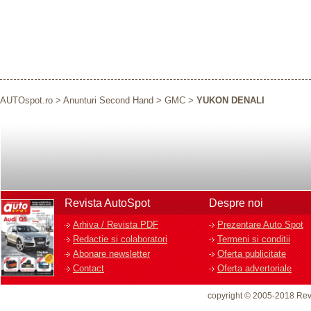
AUTOspot.ro
>
Anunturi Second Hand
>
GMC
>
YUKON DENALI
Revista AutoSpot
Despre noi
Arhiva / Revista PDF
Prezentare Auto Spot
Redactie si colaboratori
Termeni si conditii
Abonare newsletter
Oferta publicitate
Contact
Oferta advertoriale
copyright © 2005-2018 Rev