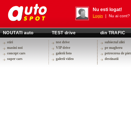
Nu esti logat!
Login
| Nu ai cont?
NOUTATI auto
TEST drive
din TRAFIC
stiri
test drive
subiectul zilei
masini noi
VIP drive
pe magheru
concept cars
galerii foto
petrecerea de piet
super cars
galerii video
destinatii