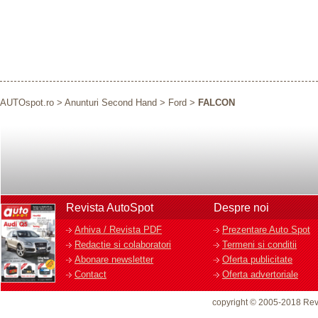
AUTOspot.ro
>
Anunturi Second Hand
>
Ford
>
FALCON
Revista AutoSpot
Despre noi
Arhiva / Revista PDF
Prezentare Auto Spot
Redactie si colaboratori
Termeni si conditii
Abonare newsletter
Oferta publicitate
Contact
Oferta advertoriale
copyright © 2005-2018 Rev