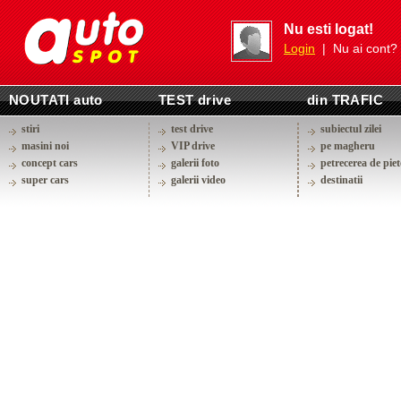
Nu esti logat!
Login
| Nu ai cont?
NOUTATI auto
TEST drive
din TRAFIC
stiri
test drive
subiectul zilei
masini noi
VIP drive
pe magheru
concept cars
galerii foto
petrecerea de piet
super cars
galerii video
destinatii