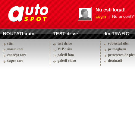
Nu esti logat!
Login
| Nu ai cont?
NOUTATI auto
TEST drive
din TRAFIC
stiri
test drive
subiectul zilei
masini noi
VIP drive
pe magheru
concept cars
galerii foto
petrecerea de piet
super cars
galerii video
destinatii