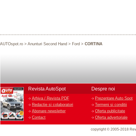
AUTOspot.ro
>
Anunturi Second Hand
>
Ford
>
CORTINA
Revista AutoSpot
Despre noi
Arhiva / Revista PDF
Prezentare Auto Spot
Redactie si colaboratori
Termeni si conditii
Abonare newsletter
Oferta publicitate
Contact
Oferta advertoriale
copyright © 2005-2018 Rev