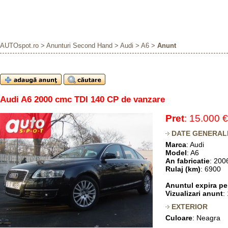
AUTOspot.ro
>
Anunturi Second Hand
>
Audi
>
A6
>
Anunt
Audi A6 2000 cmc TDI 140 CP de vanzare
Pret
: 15.000 €
DATE GENERAL
Marca
: Audi
Model
: A6
An fabricatie
: 200
Rulaj (km)
: 6900
Anuntul expira pe
Vizualizari anunt
:
EXTERIOR
Culoare
: Neagra