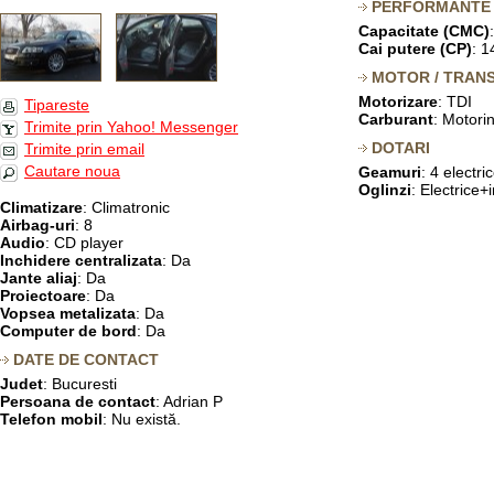
PERFORMANTE
Capacitate (CMC)
Cai putere (CP)
: 1
MOTOR / TRANS
Motorizare
: TDI
Tipareste
Carburant
: Motori
Trimite prin Yahoo! Messenger
DOTARI
Trimite prin email
Cautare noua
Geamuri
: 4 electri
Oglinzi
: Electrice+
Climatizare
: Climatronic
Airbag-uri
: 8
Audio
: CD player
Inchidere centralizata
: Da
Jante aliaj
: Da
Proiectoare
: Da
Vopsea metalizata
: Da
Computer de bord
: Da
DATE DE CONTACT
Judet
: Bucuresti
Persoana de contact
: Adrian P
Telefon mobil
: Nu există.