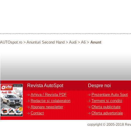
AUTOspot.ro
>
Anunturi Second Hand
>
Audi
>
A6
>
Anunt
Revista AutoSpot
Despre noi
Arhiva / Revista PDF
Prezentare Auto Spot
Redactie si colaboratori
Termeni si conditii
Abonare newsletter
Oferta publicitate
Contact
Oferta advertoriale
copyright © 2005-2018 Rev