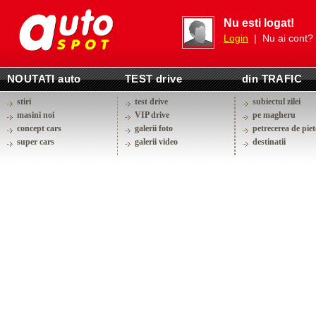
Nu esti logat!
Login
| Nu ai cont?
NOUTATI auto
TEST drive
din TRAFIC
stiri
test drive
subiectul zilei
masini noi
VIP drive
pe magheru
concept cars
galerii foto
petrecerea de piet
super cars
galerii video
destinatii