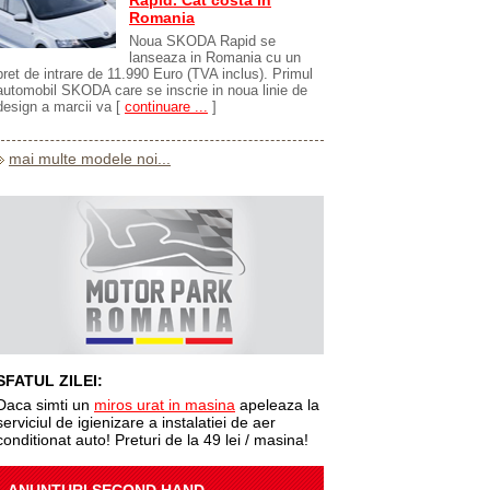
Rapid. Cat costa in
Romania
Noua SKODA Rapid se
lanseaza in Romania cu un
pret de intrare de 11.990 Euro (TVA inclus). Primul
automobil SKODA care se inscrie in noua linie de
design a marcii va
[
continuare ...
]
mai multe modele noi...
SFATUL ZILEI:
Daca simti un
miros urat in masina
apeleaza la
serviciul de igienizare a instalatiei de aer
conditionat auto! Preturi de la 49 lei / masina!