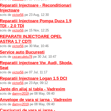
Reparatii Injectoare - Reconditionari
Injectoare
scris de
victor56
pe 23 Aug, 12:30
Reparatii Injectoare Pompa Duza 1.9
TDI - 2.0 TDI
scris de
victor56
pe 15 Nov, 12:25
REPARATII INJECTOARE OPEL
ASTRA 1.7 CDTI
scris de
victor56
pe 30 Mar, 10:46
Service auto Bucuresti
scris de
cezarculetu78
pe 30 Jul, 10:47
Reparatii injectoare Vw, Audi, Skoda,
Seat
scris de
victor56
pe 07 Jul, 11:17
Reparatii Injectoare Logan 1.5 DCI
scris de
victor56
pe 23 Apr, 09:12
Jante din aliaj si tabla - Vadrexim
scris de
damyy2019
pe 08 May, 09:40
Anvelope de vara si iarna - Vadrexim
scris de
damyy2019
pe 08 May, 09:40
Cauciucuri de vara si iarna -