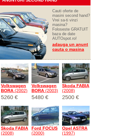
ANUNTURI SECOND HAND
Cauti oferte de
masini second hand?
Vrei sa-ti vinzi
masina?
Foloseste GRATUIT
baza de date
AUTOspot.ro!
adauga un anunt
cauta o masina
Volkswagen
Volkswagen
Skoda FABIA
BORA
(2002)
BORA
(2003)
(2008)
5260 €
5480 €
2500 €
Skoda FABIA
Ford FOCUS
Opel ASTRA
(2008)
(2000)
(1997)