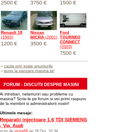
2500 €
3750 €
1500 €
Renault 19
Nissan
Ford
(1993)
MICRA
(2001)
TOURNEO
CONNECT
1200 €
3500 €
(2003)
7500 €
cauta prin toate anunturile
pune la vanzare masina ta!
FORUM - DISCUTII DESPRE MASINI
Ai intrebari, nelamuriri sau probleme cu
masina? Scrie-le pe forum si vei primi raspuns
de la membrii si administratorii nostri!
Ultimele mesaje:
Reparatii injectoare 1.6 TDI SIEMENS
- Vw, Audi
scris de
victor56
pe 18 Oct, 10:34