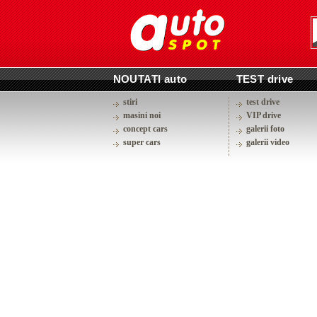
NOUTATI auto
TEST drive
stiri
test drive
masini noi
VIP drive
concept cars
galerii foto
super cars
galerii video