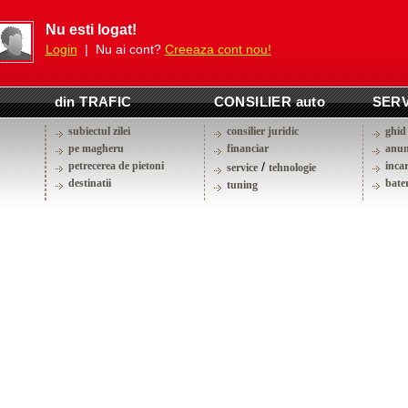
Nu esti logat!
Login
| Nu ai cont?
Creeaza cont nou!
din TRAFIC
CONSILIER auto
SERV
subiectul zilei
consilier juridic
ghid 
pe magheru
financiar
anun
petrecerea de pietoni
/
inca
service
tehnologie
destinatii
bater
tuning