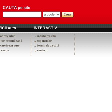
CAUTA pe site
ICII auto
INTERACTIV
adrese utile
intrebarea zilei
turi second hand
top membri
rcare freon auto
forum de discutii
ie auto
contact