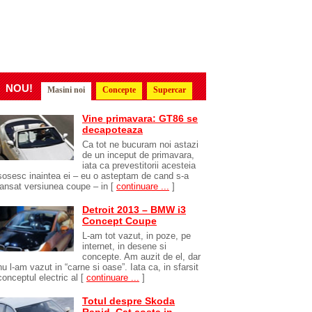
NOU!
Masini noi
Concepte
Supercar
Vine primavara: GT86 se
decapoteaza
Ca tot ne bucuram noi astazi
de un inceput de primavara,
iata ca prevestitorii acesteia
sosesc inaintea ei – eu o asteptam de cand s-a
lansat versiunea coupe – in
[
continuare ...
]
Detroit 2013 – BMW i3
Concept Coupe
L-am tot vazut, in poze, pe
internet, in desene si
concepte. Am auzit de el, dar
nu l-am vazut in “carne si oase”. Iata ca, in sfarsit
conceptul electric al
[
continuare ...
]
Totul despre Skoda