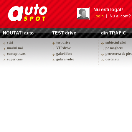
Nu esti logat!
Login
| Nu ai cont?
NOUTATI auto
TEST drive
din TRAFIC
stiri
test drive
subiectul zilei
masini noi
VIP drive
pe magheru
concept cars
galerii foto
petrecerea de piet
super cars
galerii video
destinatii