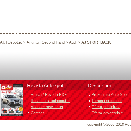
AUTOspot.ro
>
Anunturi Second Hand
>
Audi
>
A3 SPORTBACK
Revista AutoSpot
Despre noi
Arhiva / Revista PDF
Prezentare Auto Spot
Redactie si colaboratori
Termeni si conditii
Abonare newsletter
Oferta publicitate
Contact
Oferta advertoriale
copyright © 2005-2018 Rev