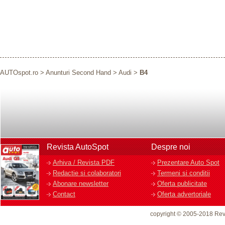
AUTOspot.ro
>
Anunturi Second Hand
>
Audi
>
B4
Revista AutoSpot
Despre noi
Arhiva / Revista PDF
Prezentare Auto Spot
Redactie si colaboratori
Termeni si conditii
Abonare newsletter
Oferta publicitate
Contact
Oferta advertoriale
copyright © 2005-2018 Rev