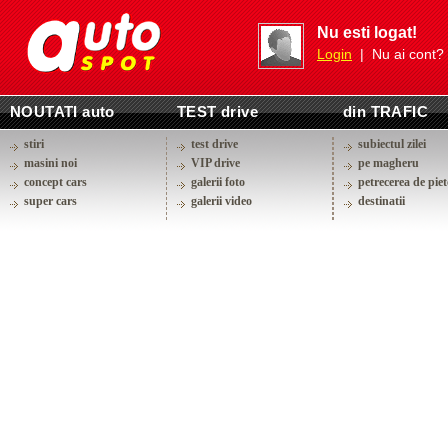
Nu esti logat!
Login
| Nu ai cont?
NOUTATI auto
TEST drive
din TRAFIC
stiri
test drive
subiectul zilei
masini noi
VIP drive
pe magheru
concept cars
galerii foto
petrecerea de piet
super cars
galerii video
destinatii