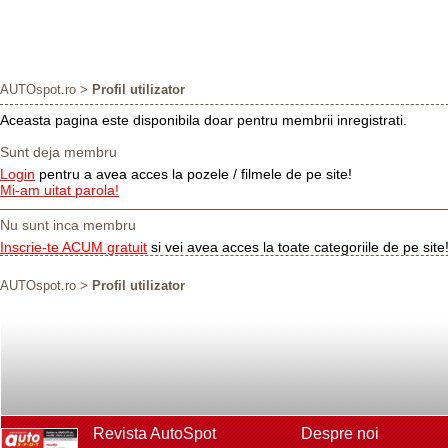
AUTOspot.ro
>
Profil utilizator
Aceasta pagina este disponibila doar pentru membrii inregistrati.
Sunt deja membru
Login
pentru a avea acces la pozele / filmele de pe site!
Mi-am uitat parola!
Nu sunt inca membru
Inscrie-te ACUM gratuit
si vei avea acces la toate categoriile de pe site
AUTOspot.ro
>
Profil utilizator
Revista AutoSpot
Despre noi