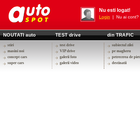
Nu esti logat!
Login
| Nu ai cont?
NOUTATI auto
TEST drive
din TRAFIC
stiri
test drive
subiectul zilei
masini noi
VIP drive
pe magheru
concept cars
galerii foto
petrecerea de piet
super cars
galerii video
destinatii