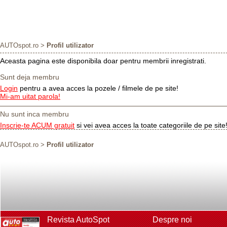
AUTOspot.ro
>
Profil utilizator
Aceasta pagina este disponibila doar pentru membrii inregistrati.
Sunt deja membru
Login
pentru a avea acces la pozele / filmele de pe site!
Mi-am uitat parola!
Nu sunt inca membru
Inscrie-te ACUM gratuit
si vei avea acces la toate categoriile de pe site
AUTOspot.ro
>
Profil utilizator
Revista AutoSpot
Despre noi