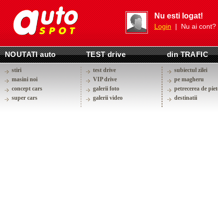
Nu esti logat!
Login
| Nu ai cont?
NOUTATI auto
TEST drive
din TRAFIC
stiri
test drive
subiectul zilei
masini noi
VIP drive
pe magheru
concept cars
galerii foto
petrecerea de piet
super cars
galerii video
destinatii