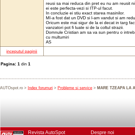
reusi sa mai reduca din pret eu nu am reusit 
ei este perfecta-vezi si ITP-ul facut.
In concluzie ei stiu exact starea masinilor.
MI-a fost dat un DVD si l-am vandut si am red
Oricum este mai sigur de la ei decat in targ fact
vanzatori pot fi luate si de la coltul strazii.
Domnule Cristian am sa va sun pentru o intreb
cu multumiri
AS
inceputul paginii
Pagina: 1
din
1
AUTOspot.ro
>
Index forumuri
>
Probleme si service
>
MARE TZEAPA LA 
Revista AutoSpot
Despre noi