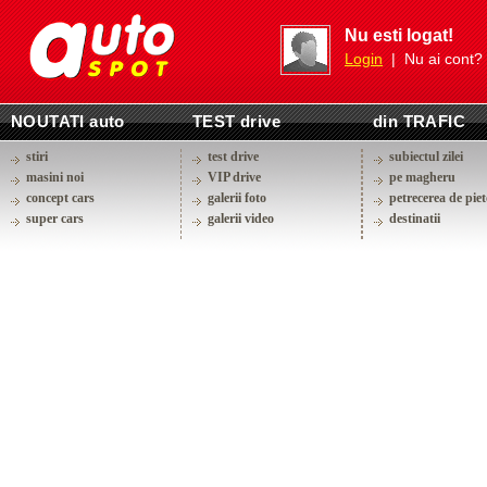
Nu esti logat!
Login
| Nu ai cont?
NOUTATI auto
TEST drive
din TRAFIC
stiri
test drive
subiectul zilei
masini noi
VIP drive
pe magheru
concept cars
galerii foto
petrecerea de piet
super cars
galerii video
destinatii