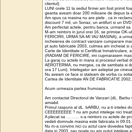
clientul).
LUNI orele 11 la sediul firmei am fost primit foar
geanta aveam doar 200 milioane de depus la e
Am spus ca masina nu are piele , ca in reclama,
discount 7 mil, un Sonax, un antifurt si un DVD
Am perfectat actele, pentru banca, urmand s
M-am reintors in jurul orei 16, se primise OK
FERICIRII, URMA SA-MI IAU MASINA), a urmat
incheierea de contract vanzare cumparare masi
pt auto fabricatie 2003, culmea am incheiat si 
Carte de Identitate si Certificat Inmatriculare
(RADIAM DE FERICIRE, imi cupmarasem masi
La garaj cu actele in mana si procesul verbal 
AEROTERMA, nu mergea, ca de sambata si dumi
ora 17 Luni). Intelegator am asteptat pe cinev
Nu aveam ce face si stateam de vorba cu sot
Cartea de Identitate AN DE FABRICATIE 2002, I
Acum urmeaza partea frumoasa
Am contactat Directorul de Vanzari (dL. Barbu
amiabil.
Primul raspuns al dL. bARBU, nu a-ti inteles d
CEEEEEEEEE ? nu am putut intelege nici treab
A plecat sa …….... s-a reintors cu actele de p
vedeti domnule masina este fabricata in 09.01
Nu m-a convins nici cu actul care dovedea fapt
data in 2003, sau poate nu am putut intelege e