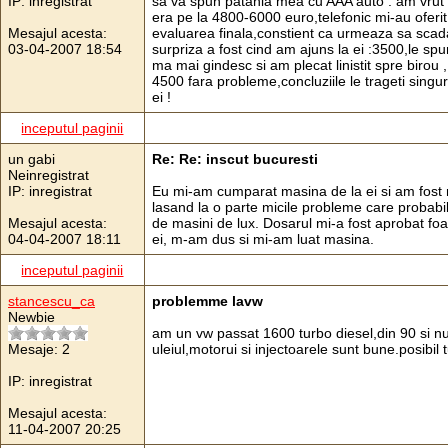
IP: inregistrat
sa va spun patania mea cu AAA auto : am vrut 
era pe la 4800-6000 euro,telefonic mi-au oferit
Mesajul acesta:
evaluarea finala,constient ca urmeaza sa scada
03-04-2007 18:54
surpriza a fost cind am ajuns la ei :3500,le sp
ma mai gindesc si am plecat linistit spre birou ,
4500 fara probleme,concluziile le trageti sing
ei !
inceputul paginii
un gabi
Re: Re: inscut bucuresti
Neinregistrat
IP: inregistrat
Eu mi-am cumparat masina de la ei si am fost m
lasand la o parte micile probleme care probabi
Mesajul acesta:
de masini de lux. Dosarul mi-a fost aprobat fo
04-04-2007 18:11
ei, m-am dus si mi-am luat masina.
inceputul paginii
stancescu_ca
problemme lavw
Newbie
am un vw passat 1600 turbo diesel,din 90 si nu
Mesaje: 2
uleiul,motorui si injectoarele sunt bune.posibil 
IP: inregistrat
Mesajul acesta:
11-04-2007 20:25