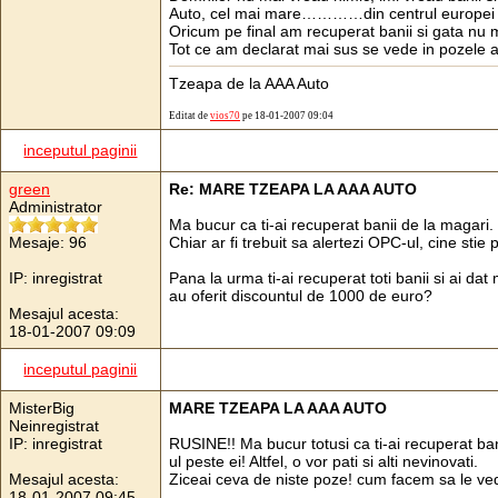
Auto, cel mai mare…………din centrul europei
Oricum pe final am recuperat banii si gata nu
Tot ce am declarat mai sus se vede in pozele a
Tzeapa de la AAA Auto
Editat de
vios70
pe 18-01-2007 09:04
inceputul paginii
green
Re: MARE TZEAPA LA AAA AUTO
Administrator
Ma bucur ca ti-ai recuperat banii de la magari.
Mesaje: 96
Chiar ar fi trebuit sa alertezi OPC-ul, cine stie
IP: inregistrat
Pana la urma ti-ai recuperat toti banii si ai dat
au oferit discountul de 1000 de euro?
Mesajul acesta:
18-01-2007 09:09
inceputul paginii
MisterBig
MARE TZEAPA LA AAA AUTO
Neinregistrat
IP: inregistrat
RUSINE!! Ma bucur totusi ca ti-ai recuperat ba
ul peste ei! Altfel, o vor pati si alti nevinovati.
Mesajul acesta:
Ziceai ceva de niste poze! cum facem sa le ve
18-01-2007 09:45