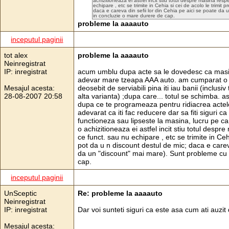
achizitioneaza ei astfel incit stiu totul despre masina respe
echipare , etc se trimite in Cehia si cei de acolo le trimit 
daca e careva din sefii lor din Cehia pe aici se poate da 
in concluzie o mare durere de cap.
probleme la aaaauto
inceputul paginii
tot alex
probleme la aaaauto
Neinregistrat
IP: inregistrat
acum umblu dupa acte sa le dovedesc ca masin
adevar mare tzeapa AAA auto. am cumparat o ma
Mesajul acesta:
deosebit de serviabili pina iti iau banii (inclus
28-08-2007 20:58
alta varianta) ;dupa care... totul se schimba. ast
dupa ce te programeaza pentru ridiacrea actelor 
adevarat ca iti fac reducere dar sa fiti siguri 
functioneza sau lipseste la masina, lucru pe care
o achizitioneaza ei astfel incit stiu totul despre
ce funct. sau nu echipare , etc se trimite in Cehi
pot da u n discount destul de mic; daca e careva
da un "discount" mai mare). Sunt probleme cu a
cap.
inceputul paginii
UnSceptic
Re: probleme la aaaauto
Neinregistrat
IP: inregistrat
Dar voi sunteti siguri ca este asa cum ati auzit d
Mesajul acesta: