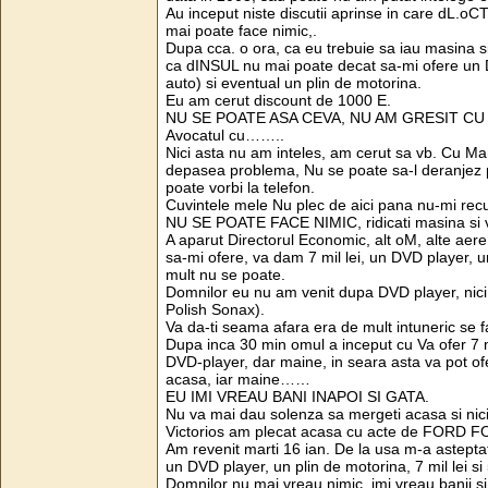
Au inceput niste discutii aprinse in care dL.o
mai poate face nimic,.
Dupa cca. o ora, ca eu trebuie sa iau masina si
ca dINSUL nu mai poate decat sa-mi ofere un D
auto) si eventual un plin de motorina.
Eu am cerut discount de 1000 E.
NU SE POATE ASA CEVA, NU AM GRESIT CU NIM
Avocatul cu……..
Nici asta nu am inteles, am cerut sa vb. Cu M
depasea problema, Nu se poate sa-l deranjez pe
poate vorbi la telefon.
Cuvintele mele Nu plec de aici pana nu-mi rec
NU SE POATE FACE NIMIC, ridicati masina si v
A aparut Directorul Economic, alt oM, alte aere,
sa-mi ofere, va dam 7 mil lei, un DVD player
mult nu se poate.
Domnilor eu nu am venit dupa DVD player, nici 
Polish Sonax).
Va da-ti seama afara era de mult intuneric se 
Dupa inca 30 min omul a inceput cu Va ofer 7 
DVD-player, dar maine, in seara asta va pot of
acasa, iar maine……
EU IMI VREAU BANI INAPOI SI GATA.
Nu va mai dau solenza sa mergeti acasa si nici 
Victorios am plecat acasa cu acte de FORD
Am revenit marti 16 ian. De la usa m-a astep
un DVD player, un plin de motorina, 7 mil lei si
Domnilor nu mai vreau nimic, imi vreau banii