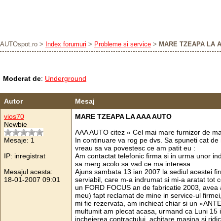
AUTOspot.ro
>
Index forumuri
>
Probleme si service
>
MARE TZEAPA LA 
Moderat de
:
Underground
Autor
Mesaj
vios70
MARE TZEAPA LA AAA AUTO
Newbie
AAA AUTO citez « Cel mai mare furnizor de maş
Mesaje: 1
In continuare va rog pe dvs. Sa spuneti cat d
vreau sa va povestesc ce am patit eu :
IP: inregistrat
Am contactat telefonic firma si in urma unor indi
sa merg acolo sa vad ce ma interesa.
Mesajul acesta:
Ajuns sambata 13 ian 2007 la sediul acestei f
18-01-2007 09:01
serviabil, care m-a indrumat si mi-a aratat to
un FORD FOCUS an de fabricatie 2003, avea ae
meu) fapt reclamat de mine in service-ul firme
mi fie rezervata, am inchieat chiar si un «A
multumit am plecat acasa, urmand ca Luni 15 ia
incheierea contractului, achitare masina si rid