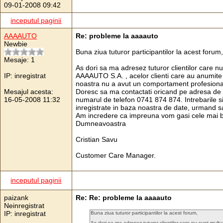
09-01-2008 09:42
inceputul paginii
AAAAUTO
Re: probleme la aaaauto
Newbie
Buna ziua tuturor participantilor la acest forum,
Mesaje: 1
As dori sa ma adresez tuturor clientilor care nu 
IP: inregistrat
AAAAUTO S.A. , acelor clienti care au anumite re
noastra nu a avut un comportament profesiona
Mesajul acesta:
Doresc sa ma contactati oricand pe adresa de 
16-05-2008 11:32
numarul de telefon 0741 874 874. Intrebarile s
inregistrate in baza noastra de date, urmand s
Am incredere ca impreuna vom gasi cele mai bun
Dumneavoastra
Cristian Savu
Customer Care Manager.
inceputul paginii
paizank
Re: Re: probleme la aaaauto
Neinregistrat
IP: inregistrat
Buna ziua tuturor participantilor la acest forum,
As dori sa ma adresez tuturor clientilor care nu sunt multu