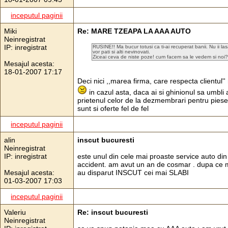
inceputul paginii
Miki
Re: MARE TZEAPA LA AAA AUTO
Neinregistrat
IP: inregistrat
RUSINE!! Ma bucur totusi ca ti-ai recuperat banii. Nu ii la
vor pati si alti nevinovati.
Ziceai ceva de niste poze! cum facem sa le vedem si noi?
Mesajul acesta:
18-01-2007 17:17
Deci nici ,,marea firma, care respecta clientul'
in cazul asta, daca ai si ghinionul sa umbli 
prietenul celor de la dezmembrari pentru piese.
sunt si oferte fel de fel
inceputul paginii
alin
inscut bucuresti
Neinregistrat
IP: inregistrat
este unul din cele mai proaste service auto di
accident. am avut un an de cosmar . dupa ce m
Mesajul acesta:
au disparut INSCUT cei mai SLABI
01-03-2007 17:03
inceputul paginii
Valeriu
Re: inscut bucuresti
Neinregistrat