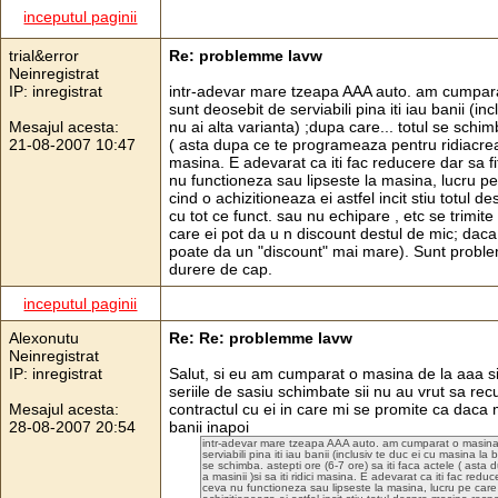
inceputul paginii
trial&error
Re: problemme lavw
Neinregistrat
IP: inregistrat
intr-adevar mare tzeapa AAA auto. am cumparat
sunt deosebit de serviabili pina iti iau banii (i
Mesajul acesta:
nu ai alta varianta) ;dupa care... totul se schimb
21-08-2007 10:47
( asta dupa ce te programeaza pentru ridiacrea ac
masina. E adevarat ca iti fac reducere dar sa fi
nu functioneza sau lipseste la masina, lucru pe c
cind o achizitioneaza ei astfel incit stiu totul 
cu tot ce funct. sau nu echipare , etc se trimite 
care ei pot da u n discount destul de mic; daca 
poate da un "discount" mai mare). Sunt problem
durere de cap.
inceputul paginii
Alexonutu
Re: Re: problemme lavw
Neinregistrat
IP: inregistrat
Salut, si eu am cumparat o masina de la aaa 
seriile de sasiu schimbate sii nu au vrut sa r
Mesajul acesta:
contractul cu ei in care mi se promite ca daca
28-08-2007 20:54
banii inapoi
intr-adevar mare tzeapa AAA auto. am cumparat o masina d
serviabili pina iti iau banii (inclusiv te duc ei cu masina la
se schimba. astepti ore (6-7 ore) sa iti faca actele ( asta
a masinii )si sa iti ridici masina. E adevarat ca iti fac redu
ceva nu functioneza sau lipseste la masina, lucru pe care ei