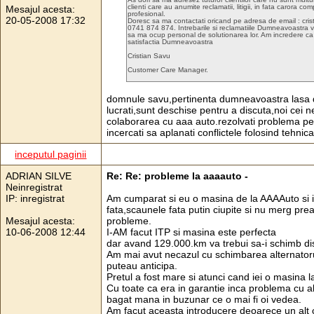
clienti care au anumite reclamatii, litigii, in fata carora
Mesajul acesta:
profesional.
20-05-2008 17:32
Doresc sa ma contactati oricand pe adresa de email : cri
0741 874 874. Intrebarile si reclamatiile Dumneavoastra v
sa ma ocup personal de solutionarea lor. Am incredere ca
satisfactia Dumneavoastra
Cristian Savu
Customer Care Manager.
domnule savu,pertinenta dumneavoastra lasa de
lucrati,sunt deschise pentru a discuta,noi cei
colaborarea cu aaa auto.rezolvati problema pe
incercati sa aplanati conflictele folosind tehnica
inceputul paginii
ADRIAN SILVE
Re: Re: probleme la aaaauto -
Neinregistrat
IP: inregistrat
Am cumparat si eu o masina de la AAAAuto si 
fata,scaunele fata putin ciupite si nu merg pre
Mesajul acesta:
probleme.
10-06-2008 12:44
I-AM facut ITP si masina este perfecta
dar avand 129.000.km va trebui sa-i schimb dis
Am mai avut necazul cu schimbarea alternatorului
puteau anticipa.
Pretul a fost mare si atunci cand iei o masina la
Cu toate ca era in garantie inca problema cu al
bagat mana in buzunar ce o mai fi oi vedea.
Am facut aceasta introducere deoarece un alt