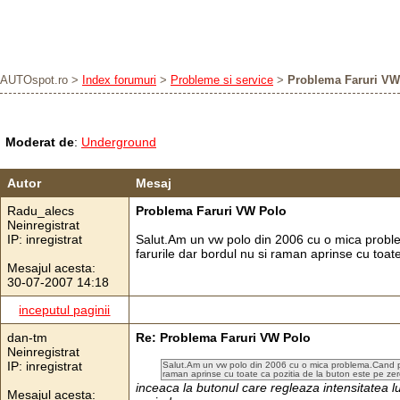
AUTOspot.ro
>
Index forumuri
>
Probleme si service
>
Problema Faruri VW
Moderat de
:
Underground
Autor
Mesaj
Radu_alecs
Problema Faruri VW Polo
Neinregistrat
IP: inregistrat
Salut.Am un vw polo din 2006 cu o mica prob
farurile dar bordul nu si raman aprinse cu toate
Mesajul acesta:
30-07-2007 14:18
inceputul paginii
dan-tm
Re: Problema Faruri VW Polo
Neinregistrat
IP: inregistrat
Salut.Am un vw polo din 2006 cu o mica problema.Cand por
raman aprinse cu toate ca pozitia de la buton este pe zer
inceaca la butonul care regleaza intensitatea l
Mesajul acesta: