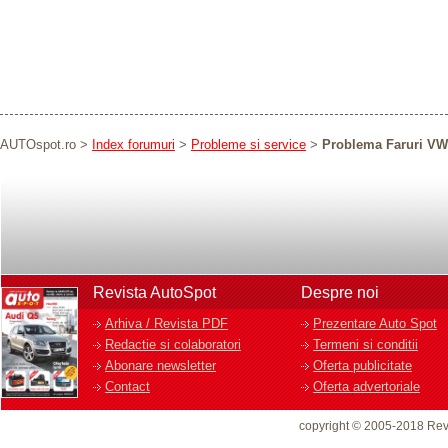
AUTOspot.ro
>
Index forumuri
>
Probleme si service
>
Problema Faruri VW
Revista AutoSpot
Despre noi
Arhiva / Revista PDF
Prezentare Auto Spot
Redactie si colaboratori
Termeni si conditii
Abonare newsletter
Oferta publicitate
Contact
Oferta advertoriale
copyright © 2005-2018 Rev