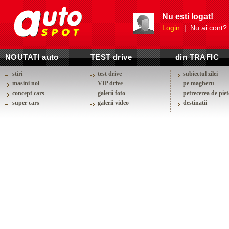
Nu esti logat!
Login
| Nu ai cont?
NOUTATI auto
TEST drive
din TRAFIC
stiri
test drive
subiectul zilei
masini noi
VIP drive
pe magheru
concept cars
galerii foto
petrecerea de piet
super cars
galerii video
destinatii