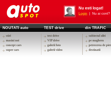
Nu esti logat!
Login
| Nu ai cont?
NOUTATI auto
TEST drive
din TRAFIC
stiri
test drive
subiectul zilei
masini noi
VIP drive
pe magheru
concept cars
galerii foto
petrecerea de piet
super cars
galerii video
destinatii