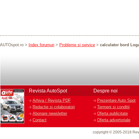
AUTOspot.ro
>
Index forumuri
>
Probleme si service
>
calculator bord Log
Revista AutoSpot
Despre noi
Arhiva / Revista PDF
Prezentare Auto Spot
Redactie si colaboratori
Termeni si conditii
Abonare newsletter
Oferta publicitate
Contact
Oferta advertoriale
copyright © 2005-2018 Rev