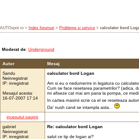
AUTOspot.ro
>
Index forumuri
>
Probleme si service
>
calculator bord Log
Moderat de
:
Underground
Autor
Mesaj
Sandu
calculator bord Logan
Neinregistrat
IP: inregistrat
Am si eu o nedumerire in legatura cu calculato
Cum se face resetarea parametrilor? (adica, d
Mesajul acesta:
mi afiseze cat mai am pana la pompa, ce medie 
16-07-2007 17:14
In cartea masinii scrie ca el se reseteaza aut
Da' nush cand se intampla asta...
inceputul paginii
gabriel
Re: calculator bord Logan
Neinregistrat
IP: inregistrat
salut ce tip de logan ai?